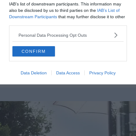
IAB’s list of downstream participants. This information may
also be disclosed by us to third parties on the
IAB’s List of
Downstream Participants
that may further disclose it to other
third parties.
Personal Data Processing Opt Outs
Les 8 Meilleurs Hôtels Écoresponsables Du
CONFIRM
Portugal
18 mai, 2023
Data Deletion
Data Access
Privacy Policy