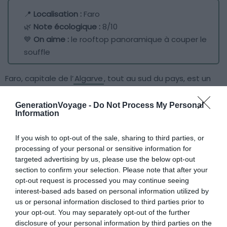
📍
Localisation :
Faro
🌿
Note écologique :
8/10
💙
On aime :
le rooftop panoramique à couper le
souffle
Faro, capitale de l’
Algarve
, tout au sud du pays, est un
joyau du patrimoine portugais. Pour apprécier dans son
entièreté cette cité splendide, direction le rooftop du
GenerationVoyage -
Do Not Process My Personal
Information
3HB Faro
. La meilleure façon de prendre de la hauteur,
sans doute, surtout si l’on se prélasse dans l’
infinity pool
If you wish to opt-out of the sale, sharing to third parties, or
panoramique
! Le restaurant lui-même s’ouvre sur une
processing of your personal or sensitive information for
vue formidable grâce à de larges baies vitrées.
targeted advertising by us, please use the below opt-out
section to confirm your selection. Please note that after your
opt-out request is processed you may continue seeing
De plus, cet hôtel écoresponsable du Portugal, classé 5
interest-based ads based on personal information utilized by
étoiles,
conjugue à la perfection luxe et respect de
us or personal information disclosed to third parties prior to
l’environnement
. Il met l’accent sur la gestion raisonnée
your opt-out. You may separately opt-out of the further
des déchets, les économies d’énergie et la réduction de
disclosure of your personal information by third parties on the