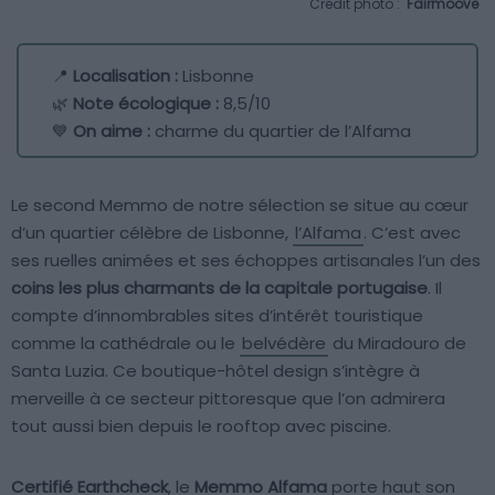
Crédit photo :
Fairmoove
📍
Localisation :
Lisbonne
🌿
Note écologique :
8,5/10
💙
On aime :
charme du quartier de l’Alfama
Le second Memmo de notre sélection se situe au cœur
d’un quartier célèbre de Lisbonne,
l’Alfama
. C’est avec
ses ruelles animées et ses échoppes artisanales l’un des
coins les plus charmants de la capitale portugaise
. Il
compte d’innombrables sites d’intérêt touristique
comme la cathédrale ou le
belvédère
du Miradouro de
Santa Luzia. Ce boutique-hôtel design s’intègre à
merveille à ce secteur pittoresque que l’on admirera
tout aussi bien depuis le rooftop avec piscine.
Certifié Earthcheck
, le
Memmo Alfama
porte haut son