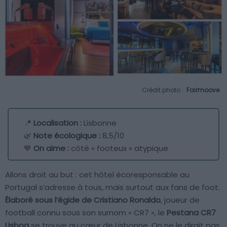
Crédit photo :
Fairmoove
📍
Localisation :
Lisbonne
🌿
Note écologique :
8,5/10
💙
On aime :
côté « footeux » atypique
Allons droit au but : cet hôtel écoresponsable au
Portugal s’adresse à tous, mais surtout aux fans de foot.
Élaboré sous l’égide de Cristiano Ronaldo
, joueur de
football connu sous son surnom « CR7 », le
Pestana CR7
Lisboa
se trouve au cœur de Lisbonne. On ne le dirait pas