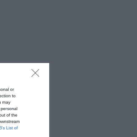
sonal or
ection to
ou may
 personal
out of the
 downstream
B’s List of