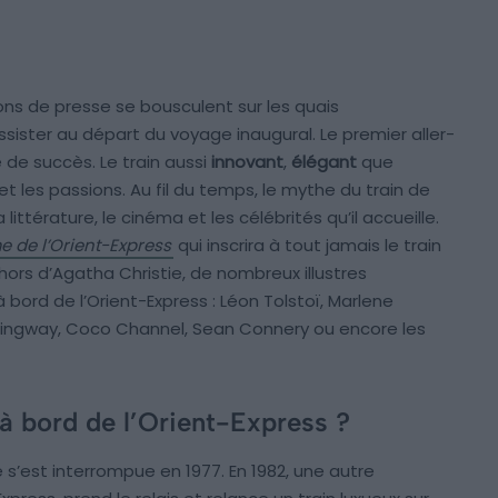
sons de presse se bousculent sur les quais
assister au départ du voyage inaugural. Le premier aller-
 de succès. Le train aussi
innovant
,
élégant
que
t les passions. Au fil du temps, le mythe du train de
 littérature, le cinéma et les célébrités qu’il accueille.
e de l’Orient-Express
qui inscrira à tout jamais le train
hors d’Agatha Christie, de nombreux illustres
ord de l’Orient-Express : Léon Tolstoï, Marlene
emingway, Coco Channel, Sean Connery ou encore les
à bord de l’Orient-Express ?
e s’est interrompue en 1977. En 1982, une autre