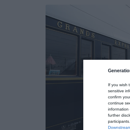
Generati
If you wish 
sensitive in
confirm you
continue se
information 
further disc
participants
Downstream 