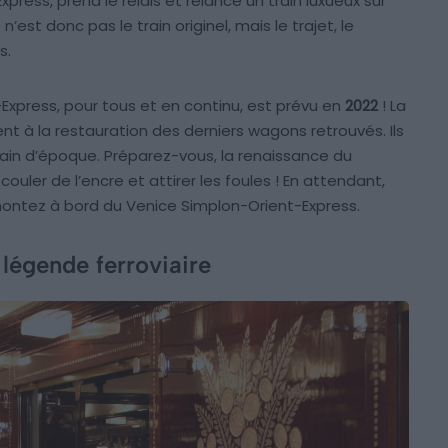
ress, prend le relais et relance un train luxueux sur
n’est donc pas le train originel, mais le trajet, le
s.
-Express, pour tous et en continu, est prévu en
2022
! La
nt à la restauration des derniers wagons retrouvés. Ils
ain d’époque. Préparez-vous, la renaissance du
couler de l’encre et attirer les foules ! En attendant,
 montez à bord du Venice Simplon-Orient-Express.
 légende ferroviaire