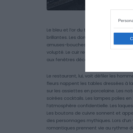
Persona
Le bleu et l’or du train fendent le pays
brillantes. Les dorures affichent des r
amuses-bouches. Les banquettes au ti
volupté. Le cuir recouvre les plafonds e
aux fenêtres décorées de vitraux. Le cri
Le restaurant, lui, voit défiler les h
fleurs nappent les tables dressées à la
sur les assiettes en porcelaine. Les 
soirées cocktails. Les lampes polies e
l’atmosphère confidentielle. Les laque
Les boutons de cuivre sonnent et appel
des personnages mythiques. Lors d’un v
romantiques prennent vie au rythme de