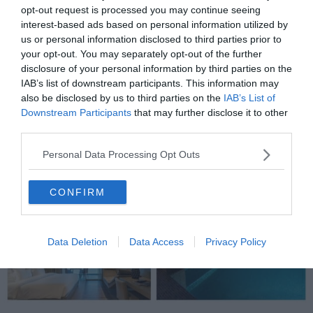
Voir ce resort 5 étoiles
opt-out request is processed you may continue seeing
interest-based ads based on personal information utilized by
us or personal information disclosed to third parties prior to
your opt-out. You may separately opt-out of the further
Saccharum Resort & Spa :
disclosure of your personal information by third parties on the
IAB’s list of downstream participants. This information may
établissement de standing entre mer
also be disclosed by us to third parties on the
IAB’s List of
Downstream Participants
that may further disclose it to other
et montagne
third parties.
Personal Data Processing Opt Outs
CONFIRM
Data Deletion
Data Access
Privacy Policy