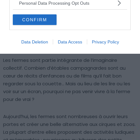
Personal Data Processing Opt Outs
CONFIRM
Data Deletion
Data Access
Privacy Policy
Crédit photo : Shutterstock – Alliance Images
Les fermes sont partie intégrante de l’imaginaire
collectif. Combien d’étables campagnardes sont au
cœur de récits d’enfances ou de films qu’il fait bon
regarder sous la couette… Mais au lieu de les lire ou les
voir sur un écran, pourquoi ne pas venir vivre à la ferme
pour de vrai ?
Aujourd’hui, les fermes sont nombreuses à ouvrir leurs
portes et créer une belle alternative aux cirques et zoos.
La plupart d’entre elles proposent des activités ludiques
et mémorables : nourrissage au biberon des petits