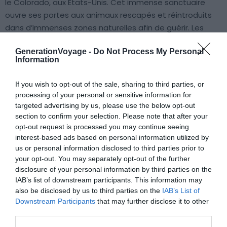
le Colorado, aux États-Unis. Cet immense sanctuaire
ouvre ses portes aux animaux rescapés et réintroduits
dans d’immenses zones naturelles afin de guérir. Les
visiteurs admirent des lions, des tigres, des ours, des
GenerationVoyage -
Do Not Process My Personal
loups, des cheveux, des lynx, etc. depuis une passerelle
Information
surélevée qui traverse le domaine. Bon nombre des
animaux proviennent justement de zoos, cirques et
If you wish to opt-out of the sale, sharing to third parties, or
parcs d’attractions qui maltraitent les espèces captives.
processing of your personal or sensitive information for
targeted advertising by us, please use the below opt-out
section to confirm your selection. Please note that after your
Les fermes
opt-out request is processed you may continue seeing
interest-based ads based on personal information utilized by
us or personal information disclosed to third parties prior to
your opt-out. You may separately opt-out of the further
disclosure of your personal information by third parties on the
IAB’s list of downstream participants. This information may
also be disclosed by us to third parties on the
IAB’s List of
Downstream Participants
that may further disclose it to other
third parties.