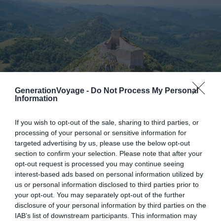
GenerationVoyage -
Do Not Process My Personal
Information
If you wish to opt-out of the sale, sharing to third parties, or
Shutterstock – Colibri Vision
processing of your personal or sensitive information for
targeted advertising by us, please use the below opt-out
Pourquoi nous l’avons sélectionné :
Le Parc naturel des
section to confirm your selection. Please note that after your
Pyrénées Ariégeoises offre une perspective unique pour
opt-out request is processed you may continue seeing
interest-based ads based on personal information utilized by
s’élancer dans les airs. Ce territoire sauvage cache d
es
us or personal information disclosed to third parties prior to
châteaux médiévaux et des panoramas naturels
your opt-out. You may separately opt-out of the further
grandioses
. Ce lieu est idéal pour un saut en parachute :
disclosure of your personal information by third parties on the
vous embrassez d’un seul regard l’histoire et la majesté
IAB’s list of downstream participants. This information may