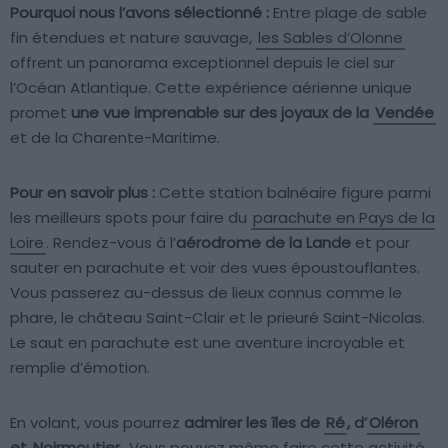
Pourquoi nous l’avons sélectionné :
Entre plage de sable
fin étendues et nature sauvage,
les Sables d’Olonne
offrent un panorama exceptionnel depuis le ciel sur
l’Océan Atlantique. Cette expérience aérienne unique
promet
une vue imprenable sur des joyaux de la
Vendée
et de la Charente-Maritime.
Pour en savoir plus :
Cette station balnéaire figure parmi
les meilleurs spots pour faire du
parachute en Pays de la
Loire
. Rendez-vous à l’
aérodrome de la Lande
et pour
sauter en parachute et voir des vues époustouflantes.
Vous passerez au-dessus de lieux connus comme le
phare, le château Saint-Clair et le prieuré Saint-Nicolas.
Le saut en parachute est une aventure incroyable et
remplie d’émotion.
En volant, vous pourrez
admirer les îles de
Ré
, d’
Oléron
et
Noirmoutier
. Vous pouvez même faire cette activité