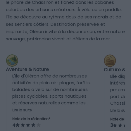
le phare de Chassiron et flânez dans les cabanes
colorées des artisans créateurs. À vélo ou en paddle,
l’île se découvre au rythme doux de ses marais et de
ses sentiers côtiers. Destination préservée et
inspirante, Oléron invite à la déconnexion, entre nature
sauvage, patrimoine vivant et délices de la mer.
Aventure & Nature
Culture & P
L'Île d'Oléron offre de nombreuses
Elle disp
activités de plein air : plages, forêts,
intéressa
balades à vélo sur de nombreuses
proximité,
pistes cyclables, sports nautiques
port de L
et réserves naturelles comme les
Chassiro
marais salants ou la réserve de
locaux, 
Lire la suite
Lire la suite
Moëze-Oléron. C’est une
comparé 
Note de la rédaction*
Note de la 
destination nature très complète.
destinatio
4
3