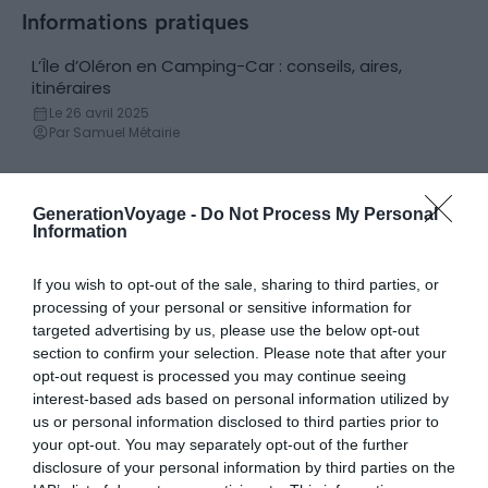
Informations pratiques
L’Île d’Oléron en Camping-Car : conseils, aires,
Location de camping-car
itinéraires
Le 26 avril 2025
Par Samuel Métairie
GenerationVoyage -
Do Not Process My Personal
Hébergements
Information
Les 6 meilleurs campings sur l’Île
9 villas d
If you wish to opt-out of the sale, sharing to third parties, or
Campings
Villa
d’Oléron
Le 26 avr
processing of your personal or sensitive information for
Par Elis
Le 25 avril 2025
targeted advertising by us, please use the below opt-out
Par Marnie Averty
section to confirm your selection. Please note that after your
opt-out request is processed you may continue seeing
interest-based ads based on personal information utilized by
us or personal information disclosed to third parties prior to
your opt-out. You may separately opt-out of the further
disclosure of your personal information by third parties on the