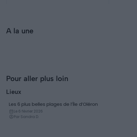
A la une
Incontournables
Visiter l’Île d’Oléron : les 8
choses incontou...
Pour aller plus loin
Lieux
Les 6 plus belles plages de l’Île d’Oléron
Plage
Le 6 février 2026
Par Sandra D.