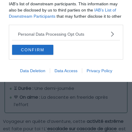
IAB’s list of downstream participants. This information may
also be disclosed by us to third parties on the
IAB’s List of
Downstream Participants
that may further disclose it to other
third parties.
Personal Data Processing Opt Outs
CONFIRM
Crédit photo :
OT Morzine-Avoriaz
Data Deletion
Data Access
Privacy Policy
🗓️
Meilleure période :
de Décembre à Février
⏳
Durée :
Une demi-journée
💙
On aime :
La descente en freeride après
l’effort
Voyageur en quête d’aventure, cette
activité extrême
est faite pour toi ! L’
escalade sur cascade de glace
est