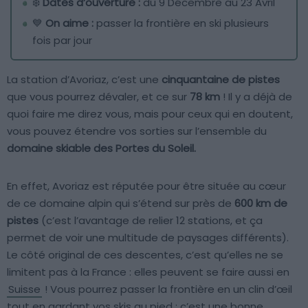
❄️
Dates d’ouverture :
du 9 Décembre au 23 Avril
💙
On aime :
passer la frontière en ski plusieurs
fois par jour
La station d’Avoriaz, c’est une
cinquantaine de pistes
que vous pourrez dévaler, et ce sur
78 km
! Il y a déjà de
quoi faire me direz vous, mais pour ceux qui en doutent,
vous pouvez étendre vos sorties sur l’ensemble du
domaine skiable des Portes du Soleil.
En effet, Avoriaz est réputée pour être située au cœur
de ce domaine alpin qui s’étend sur près de
600 km de
pistes
(c’est l’avantage de relier 12 stations, et ça
permet de voir une multitude de paysages différents).
Le côté original de ces descentes, c’est qu’elles ne se
limitent pas à la France : elles peuvent se faire aussi en
Suisse
! Vous pourrez passer la frontière en un clin d’œil
tout en gardant vos skis au pied : c’est une bonne