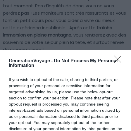
tout moment. Pas d’inquiétude donc, vous ne vous
perdrez pas ! Les moniteurs sont très rassurants et vous
font un petit cours pour vous aider à vivre au mieux
cette expérience inoubliable… Après cette
fraîche
immersion en pleine montagne
, vous rentrerez avec des
souvenirs de votre séjour plein la tête, et surtout l’envie
de recommencer !
GenerationVoyage -
Do Not Process My Personal
Information
If you wish to opt-out of the sale, sharing to third parties, or
processing of your personal or sensitive information for
5. Grimpez une cascade de glace
targeted advertising by us, please use the below opt-out
section to confirm your selection. Please note that after your
opt-out request is processed you may continue seeing
interest-based ads based on personal information utilized by
us or personal information disclosed to third parties prior to
your opt-out. You may separately opt-out of the further
disclosure of your personal information by third parties on the