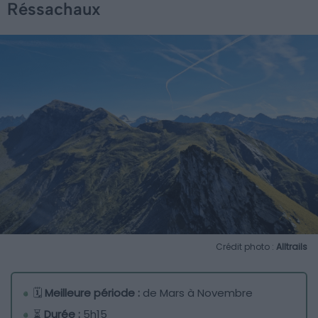
Réssachaux
Crédit photo :
Alltrails
🗓️
Meilleure période :
de Mars à Novembre
⏳
Durée :
5h15