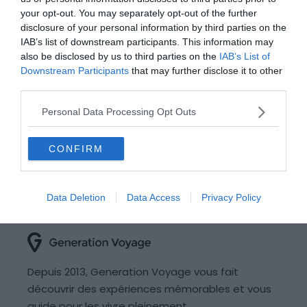
your opt-out. You may separately opt-out of the further
disclosure of your personal information by third parties on the
« Première page
«
…
5
10
15
IAB’s list of downstream participants. This information may
also be disclosed by us to third parties on the
IAB’s List of
20
…
28
29
30
31
32
33
Downstream Participants
that may further disclose it to other
34
35
36
37
…
45
…
»
third parties.
Dernière page »
Personal Data Processing Opt Outs
CONFIRM
Data Deletion
Data Access
Privacy Policy
Depuis 2013, Generation Voyage vous fait
découvrir des expériences mémorables et vous
guide pour les vivre pleinement.