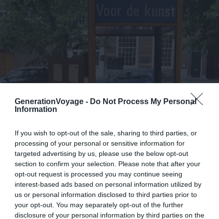
GenerationVoyage -
Do Not Process My Personal
Information
If you wish to opt-out of the sale, sharing to third parties, or
processing of your personal or sensitive information for
targeted advertising by us, please use the below opt-out
section to confirm your selection. Please note that after your
opt-out request is processed you may continue seeing
Crédit photo : Flickr / Gerard Stolk
interest-based ads based on personal information utilized by
us or personal information disclosed to third parties prior to
Pour être petit, il est petit, de la taille d’une cabine
your opt-out. You may separately opt-out of the further
téléphonique. Sur l’
Oude Delft
, le plus vieux canal de la
disclosure of your personal information by third parties on the