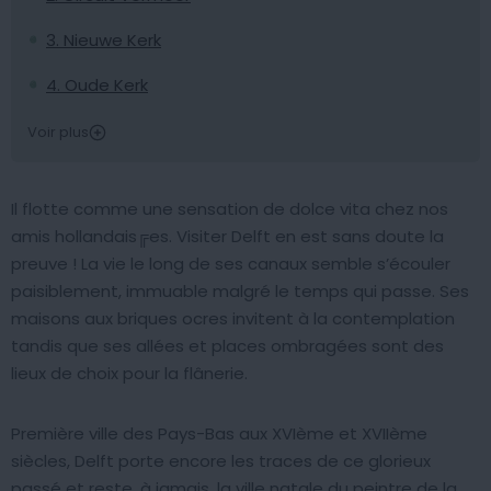
3. Nieuwe Kerk
4. Oude Kerk
Voir plus
Il flotte comme une sensation de dolce vita chez nos
amis hollandais╔es. Visiter Delft en est sans doute la
preuve ! La vie le long de ses canaux semble s’écouler
paisiblement, immuable malgré le temps qui passe. Ses
maisons aux briques ocres invitent à la contemplation
tandis que ses allées et places ombragées sont des
lieux de choix pour la flânerie.
Première ville des Pays-Bas aux XVIème et XVIIème
siècles, Delft porte encore les traces de ce glorieux
passé et reste, à jamais, la ville natale du peintre de la