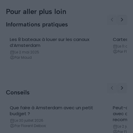
Pour aller plus loin
Informations pratiques
Les 8 bateaux à louer sur les canaux
Cartes e
Location de bateau
Cartes 
d’Amsterdam
Le 11 dé
Par Flor
Le 2 mai 2025
Par Maud
Conseils
Que faire à Amsterdam avec un petit
Peut-on v
budget ?
avec des
recomma
Le 30 juillet 2026
Par Florent Delbos
Le 2 juil
Par Flor