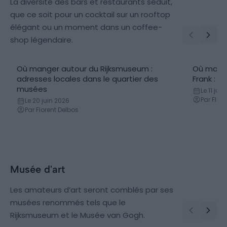
La diversité des bars et restaurants séduit,
que ce soit pour un cocktail sur un rooftop
élégant ou un moment dans un coffee-
shop légendaire.
Où manger autour du Rijksmuseum :
Où mange
adresses locales dans le quartier des
Frank : a
musées
Le 11 jui
Par Flor
Le 20 juin 2026
Par Florent Delbos
Musée d'art
Les amateurs d’art seront comblés par ses
musées renommés tels que le
Rijksmuseum et le Musée van Gogh.