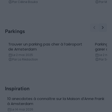
Par Céline Bouka
Par Math
Parkings
Trouver un parking pas cher à l’aéroport
Parking 
de Amsterdam
garer à 
Le 2 mai 2025
Le 2 mai
Par La Rédaction
Par Samu
Inspiration
10 anecdotes à connaître sur la Maison d’Anne Frank
Histoire & anecdotes
à Amsterdam
Le 14 mai 2026