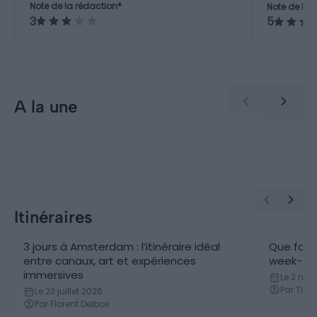
conservée.
Note de la rédaction*
Note de la 
destination de nature immersive,
riche et 
3
5
plutôt une ville avec des
échappées vertes à proximité.
A la une
Incontournables
Quartie
Visiter Amsterdam : 10
Les 5 
incontournables à faire et à
Amste
voir (Pays-Bas)
Itinéraires
3 jours à Amsterdam : l’itinéraire idéal
Que fair
entre canaux, art et expériences
week-en
immersives
Le 2 mai
Par Thib
Le 23 juillet 2026
Par Florent Delbos