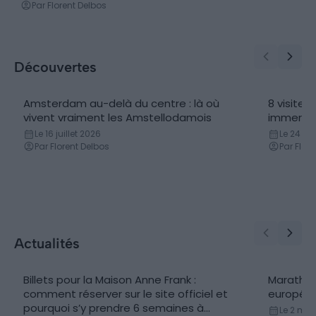
Par Florent Delbos
Découvertes
Amsterdam au-delà du centre : là où
8 visites
vivent vraiment les Amstellodamois
immersiv
Le 16 juillet 2026
Le 24 ju
Par Florent Delbos
Par Flor
Actualités
Billets pour la Maison Anne Frank :
Marathon
comment réserver sur le site officiel et
européen
pourquoi s’y prendre 6 semaines à
Le 2 mai