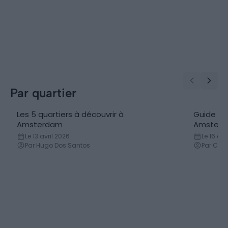
Par quartier
Les 5 quartiers à découvrir à
Guide du
Amsterdam
Amster
Le 13 avril 2026
Le 16 d
Par Hugo Dos Santos
Par Cor