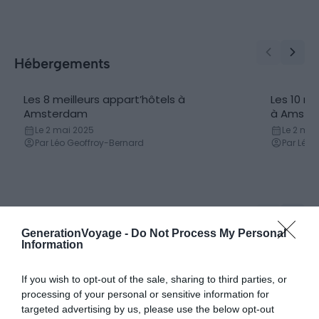
Hébergements
Les 8 meilleurs appart’hôtels à
Les 10 m
Appart hôtel
Auberge
Amsterdam
à Amste
Le 2 mai 2025
Le 2 mai
Par Léo Geoffroy-Bernard
Par Léa
Conseils logement
GenerationVoyage -
Do Not Process My Personal
Information
Où dormir près du Rijksmuseum à
Où dormir
Amsterdam | Nos conseils et adresses
Nos conse
If you wish to opt-out of the sale, sharing to third parties, or
Le 3 juin 2026
Le 27 ma
processing of your personal or sensitive information for
Par Florent Delbos
Par Flor
targeted advertising by us, please use the below opt-out