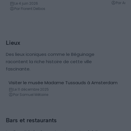
l’avance
Par Anaï
Le 4 juin 2026
Par Florent Delbos
Lieux
Des lieux iconiques comme le Béguinage
racontent la riche histoire de cette ville
fascinante.
Visiter le musée Madame Tussauds à Amsterdam
Musée de cire
Le 11 décembre 2025
Par Samuel Métairie
Bars et restaurants