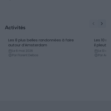
Activités
Les 8 plus belles randonnées à faire
Les 10 me
Randonnées
autour d’Amsterdam
il pleut
Le 6 mai 2026
Le 13 avr
Par Florent Delbos
Par Ama