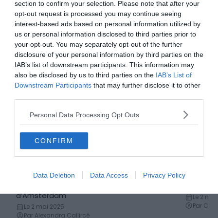
section to confirm your selection. Please note that after your
opt-out request is processed you may continue seeing
interest-based ads based on personal information utilized by
us or personal information disclosed to third parties prior to
your opt-out. You may separately opt-out of the further
Locations de vacances
disclosure of your personal information by third parties on the
IAB’s list of downstream participants. This information may
Les 7 meilleurs Airbnb de luxe à
Les 6 ma
also be disclosed by us to third parties on the
IAB’s List of
Amsterdam
Amster
Downstream Participants
that may further disclose it to other
Le 2 mai 2025
Le 2 mai
third parties.
Par Delphine Fleury
Par Hug
Personal Data Processing Opt Outs
CONFIRM
Hôtels
Data Deletion
Data Access
Privacy Policy
Les 7 meilleurs hôtels avec jacuzzi
Les 9 me
d’Amsterdam
Le 2 mai
Par Carl
Le 2 mai 2025
Par Alexandra Callircé