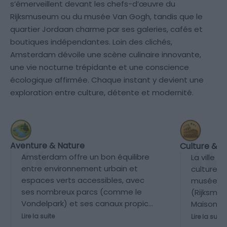
s’émerveillent devant les chefs-d’œuvre du
Rijksmuseum ou du musée Van Gogh, tandis que le
quartier Jordaan charme par ses galeries, cafés et
boutiques indépendantes. Loin des clichés,
Amsterdam dévoile une scène culinaire innovante,
une vie nocturne trépidante et une conscience
écologique affirmée. Chaque instant y devient une
exploration entre culture, détente et modernité.
Aventure & Nature
Culture & P
Amsterdam offre un bon équilibre
La ville 
entre environnement urbain et
culturel 
espaces verts accessibles, avec
musées 
ses nombreux parcs (comme le
(Rijksmu
Vondelpark) et ses canaux propices
Maison d’
aux balades à vélo ou en bateau.
architect
Lire la suite
Lire la suite
Cependant, ce n’est pas une