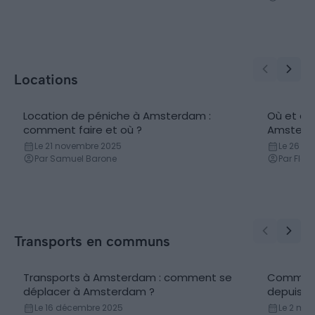
Locations
Location de péniche à Amsterdam :
Où et co
comment faire et où ?
Amsterd
Le 21 novembre 2025
Le 26 n
Par Samuel Barone
Par Flor
Transports en communs
Transports à Amsterdam : comment se
Comment 
déplacer à Amsterdam ?
depuis Pa
Le 16 décembre 2025
Le 2 mai