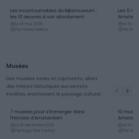
Les incontournables du Rijksmuseum :
Les 5 mus
les 10 œuvres à voir absolument
Amster
Le 19 mai 2026
Le 19 d
Par Florent Delbos
Par Hug
Musées
Des musées variés et captivants, allant
des trésors historiques aux secrets
insolites, enrichissent le paysage culturel.
7 musées pour s’immerger dans
10 musées
l’histoire d’Amsterdam
Amster
Le 19 décembre 2025
Le 13 avr
Par Hugo Dos Santos
Par Julie