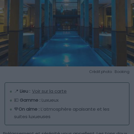
Crédit photo : Booking
📍
Lieu :
Voir sur la carte
💶
Gamme :
Luxueux
💙
On aime :
L’atmosphère apaisante et les
suites luxueuses
Prélassement et sérénité vous appellent. Les tons doux