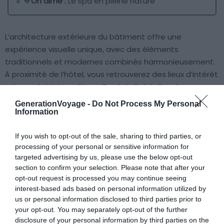
💙
On aime :
Le spa en pleine nature
L’architecture extérieure du bâtiment offre une
expérience visuelle unique, avec des éléments
traditionnels et modernes combinés harmonieusement.
À proximité de l’hôtel, vous retrouverez des lieux d’intérêt
tels que
la Maison d’Anne Frank
, le Palais Royal
d’Amsterdam, la place
Leidseplein
ou encore l’aéroport
GenerationVoyage -
Do Not Process My Personal
d’Amsterdam-Schiphol.
Information
If you wish to opt-out of the sale, sharing to third parties, or
Nichées en pleine nature, les chambres et suites offrent
processing of your personal or sensitive information for
une architecture impressionnante et du mobilier de goût
targeted advertising by us, please use the below opt-out
vous promettant un séjour de rêve. Le jardin bien-être
section to confirm your selection. Please note that after your
propose une série d’installations originales pour trouver
opt-out request is processed you may continue seeing
votre équilibre :
un spa privé, un sauna tonneau flottant,
interest-based ads based on personal information utilized by
us or personal information disclosed to third parties prior to
un bassin profond, une terrasse bien exposée ou encore
your opt-out. You may separately opt-out of the further
une douche au bord du lac.
Enfin, profitez d’une variété
disclosure of your personal information by third parties on the