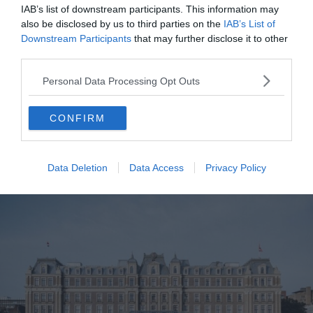
d’options gastronomiques au bar et au restaurant
IAB’s list of downstream participants. This information may
moderne.
also be disclosed by us to third parties on the
IAB’s List of
Downstream Participants
that may further disclose it to other
third parties.
Réserver cet hôtel
Personal Data Processing Opt Outs
CONFIRM
Élégance et panorama à
l’InterContinental Amstel Amsterdam
Data Deletion
Data Access
Privacy Policy