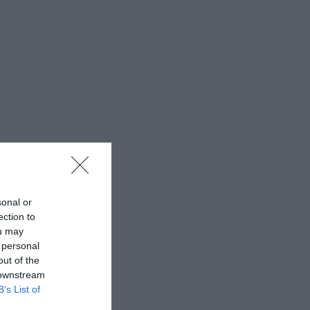
sonal or
ection to
ou may
 personal
out of the
 downstream
B’s List of