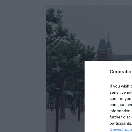
Generati
If you wish 
sensitive in
confirm you
continue se
information 
further disc
participants
Downstream 