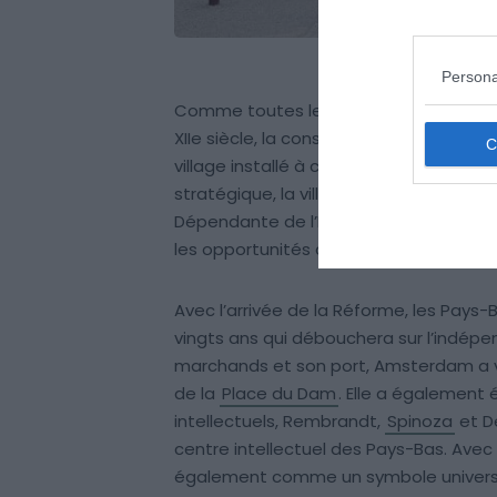
Persona
Comme toutes les villes côtières, Amste
XIIe siècle, la construction d’une dig
village installé à cet endroit, « dam » 
stratégique, la ville est vite devenue 
Dépendante de l’Espagne, elle profit
les opportunités commerciales qu’il pr
Avec l’arrivée de la Réforme, les Pays-
vingts ans qui débouchera sur l’indép
marchands et son port, Amsterdam a véc
de la
Place du Dam
. Elle a également 
intellectuels, Rembrandt,
Spinoza
et D
centre intellectuel des Pays-Bas. Avec
également comme un symbole universel