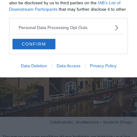
also be disclosed by us to third parties on the
IAB’s List of
Visite guidée en bateau du quartier de
Downstream Participants
that may further disclose it to other
Binnenstad
third parties.
Personal Data Processing Opt Outs
CONFIRM
Data Deletion
Data Access
Privacy Policy
Crédit photo : Shutterstock – Vladimir Zhoga
Pourquoi ne pas profiter d’une balade en bateau sur les