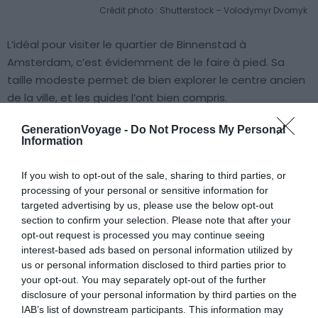
Crédit photo : Shutterstock – Volodymyr Dvornyk
L’idéal pour visiter le quartier de Binnenstad à
Amsterdam, c’est évidemment de le faire à pied. Sa
taille modeste permet de bien explorer le centre ancien
de la ville, et les guides l’ont bien compris.
Par exemple, vous pouvez tirer parti de visites guidées
GenerationVoyage -
Do Not Process My Personal
de deux heures pour découvrir les monuments principaux
Information
du quartier. Vous longerez les canaux pittoresques de
Binnenstad en écoutant les explications de votre guide,
If you wish to opt-out of the sale, sharing to third parties, or
du Palais Royal à la Nouvelle Église. Chaque canal,
processing of your personal or sensitive information for
chaque pont et chaque écluse a une histoire ! Plusieurs
targeted advertising by us, please use the below opt-out
section to confirm your selection. Please note that after your
visites guidées existent, il vous sera aussi possible
opt-out request is processed you may continue seeing
d’opter pour une découverte du Binnenstad
interest-based ads based on personal information utilized by
gastronomique, par exemple. Cerise sur le gâteau :
us or personal information disclosed to third parties prior to
compte tenu du nombre de français sur place,
your opt-out. You may separately opt-out of the further
beaucoup de guides maîtrisent la langue de Molière.
disclosure of your personal information by third parties on the
IAB’s list of downstream participants. This information may