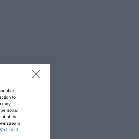
sonal or
ection to
ou may
 personal
out of the
 downstream
B’s List of