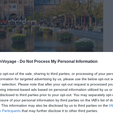
onVoyage -
Do Not Process My Personal Information
Shutterstock — Suratwadee Rattanajarupak
to opt-out of the sale, sharing to third parties, or processing of your per
formation for targeted advertising by us, please use the below opt-out s
 18 ans. Mais un billet à 0 € doit quand même être
r selection. Please note that after your opt-out request is processed y
re.
Pour les adultes, comptez environ 25 € par
eing interest-based ads based on personal information utilized by us or
disclosed to third parties prior to your opt-out. You may separately opt-
GetYourGuide
ou
Tiqets
: se pointer au guichet le
losure of your personal information by third parties on the IAB’s list of
erdre facilement 45 min.
. This information may also be disclosed by us to third parties on the
IA
Participants
that may further disclose it to other third parties.