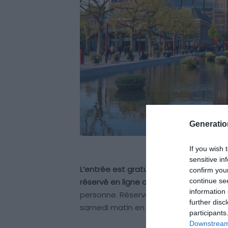
Generati
If you wish 
sensitive in
L’entrée est gratuite pour les moins de
confirm you
réservé en ligne avec un créneau horai
continue se
information 
personne. Réservez via le
site officiel
,
further disc
samedi matin en haute saison, c’est p
participants
Downstream 