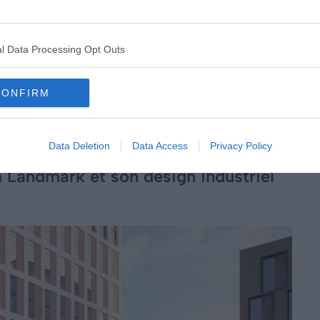
s. Le sauna et la piscine extérieure vous promettent un
ité après une journée de visites intense. Bienvenue
e meilleur de la nature et de l’architecture
l Data Processing Opt Outs
CONFIRM
Data Deletion
Data Access
Privacy Policy
 Landmark et son design industriel