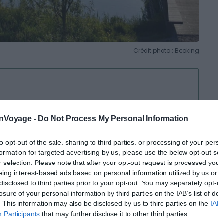
Crédit photo : Booking
paisant
onVoyage -
Do Not Process My Personal Information
able havre de paix
si vous êtes en quête de nature et
to opt-out of the sale, sharing to third parties, or processing of your per
ins verdoyants à l’ouest de la capitale, cet hôtel vous
formation for targeted advertising by us, please use the below opt-out s
nature
depuis sa grande terrasse. A seulement 15
r selection. Please note that after your opt-out request is processed y
eing interest-based ads based on personal information utilized by us or
, ce lieu enchanteur possède de charmantes cabanes en
disclosed to third parties prior to your opt-out. You may separately opt-
gé.
losure of your personal information by third parties on the IAB’s list of
. This information may also be disclosed by us to third parties on the
IA
d qui propose une cuisine locale et de saison,
Participants
that may further disclose it to other third parties.