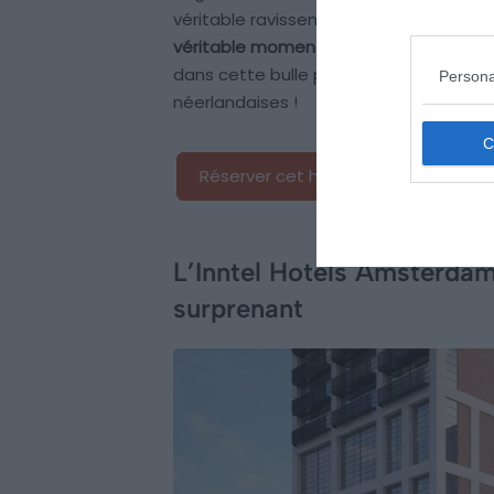
véritable ravissement pour vos papille
véritable moment de détente
bien mér
dans cette bulle préservée où se mêle l
Persona
néerlandaises !
Réserver cet hôtel
L’Inntel Hotels Amsterdam
surprenant