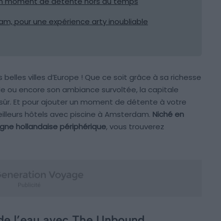
r un moment de détente hors du temps
m, pour une expérience arty inoubliable
us belles villes d’Europe ! Que ce soit grâce à sa richesse
le ou encore son ambiance survoltée, la capitale
 sûr. Et pour ajouter un moment de détente à votre
eilleurs hôtels avec piscine à Amsterdam.
Niché en
agne hollandaise périphérique
, vous trouverez
 de l’eau avec The Unbound