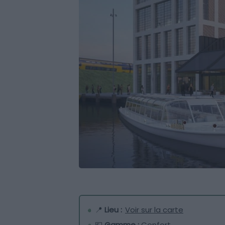
📍
Lieu :
Voir sur la carte
💶
Gamme :
Confort