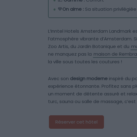
💙
On aime :
Sa situation privilégiée
L’Inntel Hotels Amsterdam Landmark est
l’atmosphère vibrante d’Amsterdam. Si
Zoo Artis, du Jardin Botanique et du
mu
ne manquez pas la
maison de Rembra
la ville sous toutes les coutures !
Avec son
design moderne
inspiré du pa
expérience étonnante. Profitez sans pl
un moment de détente assuré et relaxez
turc, sauna ou salle de massage, c’est 
Réserver cet hôtel