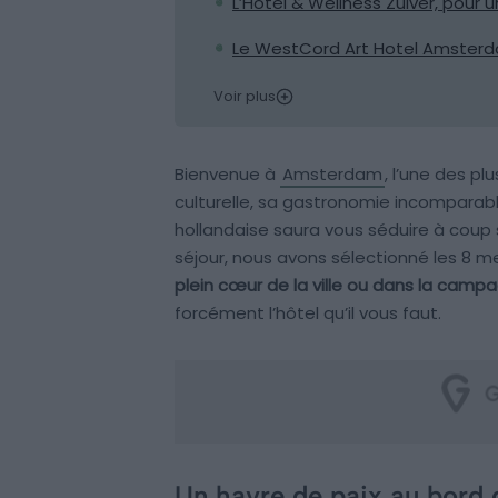
L’Hotel & Wellness Zuiver, pou
Le WestCord Art Hotel Amsterda
Voir plus
Bienvenue à
Amsterdam
, l’une des pl
culturelle, sa gastronomie incomparab
hollandaise saura vous séduire à coup
séjour, nous avons sélectionné les 8 m
plein cœur de la ville ou dans la camp
forcément l’hôtel qu’il vous faut.
Un havre de paix au bord