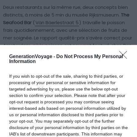
Deux restaurants sur la même rue, deux concepts bien
distincts, à moins de 5 min du musée Rijksmuseum.
The
Seafood Bar
(
Van Baerlestraat 5
) travaille le poisson
frais quotidiennement, avec une sélection de fruits de
mer soignée. Le rapport qualité-prix s’avère correct pour
Amsterdam, où le poisson est souvent facturé cher. Pas
de chichi, une salle animée, et une carte lisible. Budget :
GenerationVoyage -
Do Not Process My Personal
25 à 40 € par personne selon ce que vous prenez.
Information
If you wish to opt-out of the sale, sharing to third parties, or
Plus loin,
L’Entrecôte et les Dames
(
Van Baerlestraat 47
)
processing of your personal or sensitive information for
propose un concept franco-belge très simple : faux-filet
targeted advertising by us, please use the below opt-out
avec sauce maison, frites, salade, et une carte des
section to confirm your selection. Please note that after your
desserts qui inclut crème brûlée et crêpes au Grand
opt-out request is processed you may continue seeing
Marnier. Le choix est volontairement limité, ce qui
interest-based ads based on personal information utilized by
us or personal information disclosed to third parties prior to
garantit une constance dans l’exécution. Budget : autour
your opt-out. You may separately opt-out of the further
de 30 à 35 € par personne. Les deux adresses
disclosure of your personal information by third parties on the
fonctionnent aussi bien pour le déjeuner que pour le
IAB’s list of downstream participants. This information may