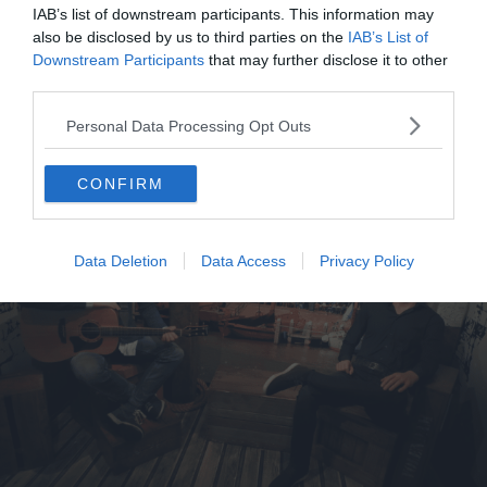
amusantes y sont organisées tous les jours entre
10h et
IAB’s list of downstream participants. This information may
17h30
lors d’ateliers participatifs qui raviront petits et
also be disclosed by us to third parties on the
IAB’s List of
Downstream Participants
that may further disclose it to other
grands.
third parties.
Chez Madame Tussauds
Personal Data Processing Opt Outs
CONFIRM
Data Deletion
Data Access
Privacy Policy