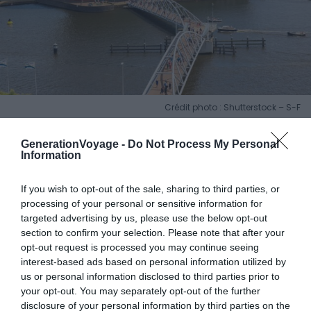
Crédit photo : Shutterstock – S-F
Le NEMO constitue l’un des temps forts d’un week-end à
GenerationVoyage -
Do Not Process My Personal
Information
Amsterdam en famille. C’est le plus grand musée
scientifique de la ville : on doit la conception de son
If you wish to opt-out of the sale, sharing to third parties, or
bâtiment à la forme bien particulière de bateau au
processing of your personal or sensitive information for
célèbre architecte Renzo Piano. Justement, il se situe sur
targeted advertising by us, please use the below opt-out
le port d’Amsterdam.
section to confirm your selection. Please note that after your
opt-out request is processed you may continue seeing
interest-based ads based on personal information utilized by
Dans ce musée, de nombreuses animations ludiques
us or personal information disclosed to third parties prior to
sont proposées sur les thèmes de l’industrie, de la
your opt-out. You may separately opt-out of the further
physique, de la biologie ou de la chimie. Des expériences
disclosure of your personal information by third parties on the