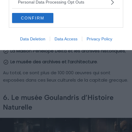
Personal Data Processing Opt Outs
Le musée de l’Histoire grecque
,
Le bâtiment de la collection Hadjikyriakos-Ghika
,
CONFIRM
Le musée de l’Enfant
,
Data Deletion
Data Access
Privacy Policy
Le studio Yannis Pappas
,
La Maison Pénélope Delta et les archives historiques
,
Le musée des archives et l’architecture
.
Au total, ce sont plus de 100 000 œuvres qui sont
exposées dans ces lieux culturels de la capitale grecque.
6. Le musée Goulandris d’Histoire
Naturelle