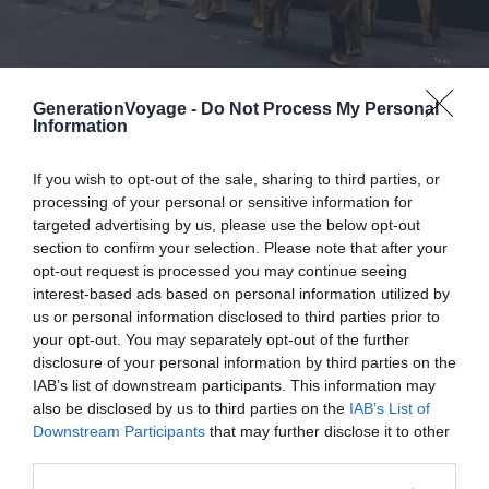
GenerationVoyage -
Do Not Process My Personal
Information
Crédit photo : Flickr – Marco Vanoli
If you wish to opt-out of the sale, sharing to third parties, or
Entre tous les musées incontournables d’Athènes, le
processing of your personal or sensitive information for
musée Benaki se démarque. En effet, derrière le nom
targeted advertising by us, please use the below opt-out
d’un seul musée se cache en réalité… plusieurs musées.
section to confirm your selection. Please note that after your
opt-out request is processed you may continue seeing
Une précision que l’on découvre lorsque l’on se rend
interest-based ads based on personal information utilized by
compte qu’il y a plusieurs bâtiments, tous réservés à un
us or personal information disclosed to third parties prior to
art ou un type de collection.
your opt-out. You may separately opt-out of the further
disclosure of your personal information by third parties on the
IAB’s list of downstream participants. This information may
Ainsi, vous aurez l’occasion de découvrir sept musées
also be disclosed by us to third parties on the
IAB’s List of
Benaki :
Downstream Participants
that may further disclose it to other
third parties.
Le musée d’art islamique
,