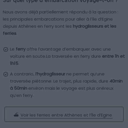
Sur quel type d’embarcation voyage-t-on ?
Nous avons déjà partiellement répondu à la question :
les principales embarcations pour aller à l’île d’Egine
depuis Athènes en ferry sont les
hydroglisseurs et les
ferries
.
Le
ferry
offre l’avantage d’embarquer avec une
voiture en soute.La traversée en ferry dure
entre 1h et
1h15
.
A contrario,
l’hydroglisseur
ne permet qu’une
traversée piétonne. Le trajet, plus rapide, dure
40min
à 50min
environ mais le voyage est plus onéreux
qu’en ferry.
⛴️
Voir les ferries entre Athènes et l’Île d’Egine