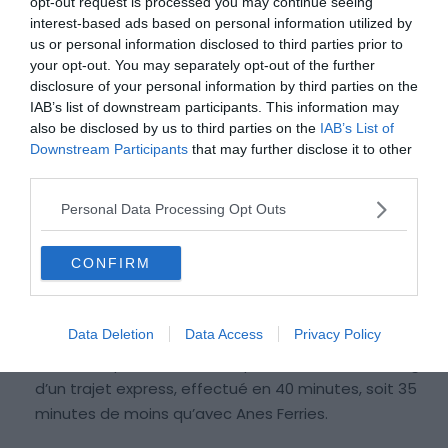
opt-out request is processed you may continue seeing
d’Egine
interest-based ads based on personal information utilized by
us or personal information disclosed to third parties prior to
Les tarifs varient logiquement selon le type
your opt-out. You may separately opt-out of the further
disclosure of your personal information by third parties on the
d’embarcation choisie (ferry ou hydroglisseur), le nombre
IAB’s list of downstream participants. This information may
de passagers et le nombre d’animaux. L’embarquement
also be disclosed by us to third parties on the
IAB’s List of
avec ou sans véhicule a aussi une incidence sur le prix.
Downstream Participants
that may further disclose it to other
third parties.
Voici les tarifs pour aller à l’île d’Egine depuis Athènes en
Personal Data Processing Opt Outs
ferry :
CONFIRM
Anes Ferries :
nous trouvons des départs à partir de
28€ pour deux personnes
.
Data Deletion
Data Access
Privacy Policy
Blue Star Ferries :
les ferries de la Blue Star offrent des
tarifs bien plus élevés :
55€
pour la traversée. Il s’agit
d’un trajet express, effectué en 40 minutes, soit 35
minutes de moins qu’avec Anes Ferries.