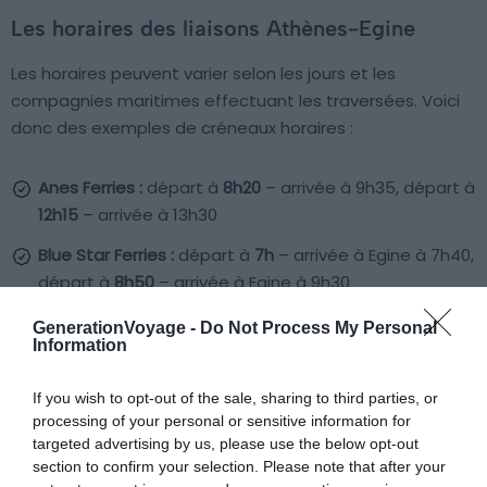
Les horaires des liaisons Athènes-Egine
Les horaires peuvent varier selon les jours et les
compagnies maritimes effectuant les traversées. Voici
donc des exemples de créneaux horaires :
Anes Ferries :
départ à
8h20
– arrivée à 9h35, départ à
12h15
– arrivée à 13h30
Blue Star Ferries :
départ à
7h
– arrivée à Egine à 7h40,
départ à
8h50
– arrivée à Egine à 9h30
GenerationVoyage -
Do Not Process My Personal
Les durées de trajets
Information
Anes Ferries :
le trajet dure
1h15
.
If you wish to opt-out of the sale, sharing to third parties, or
processing of your personal or sensitive information for
Blue Star Ferries :
le voyage ne dure que
40min
.
targeted advertising by us, please use the below opt-out
section to confirm your selection. Please note that after your
Tarifs pour se déplacer d’Athènes à l’île