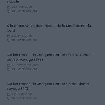
Découvertes
viticole
Le 26 avril 2025
Par Simon Cailloux
À la découverte des trésors de la Macédoine du
Découvertes
Nord
Le 20 mai 2025
Par Simon Cailloux
Sur les traces de Jacques Cartier : le troisième et
Histoire & anecdotes
dernier voyage (3/3)
Le 7 novembre 2025
Par Simon Cailloux
Sur les traces de Jacques Cartier : le deuxième
Histoire & anecdotes
voyage (2/3)
Le 26 avril 2025
Par Simon Cailloux