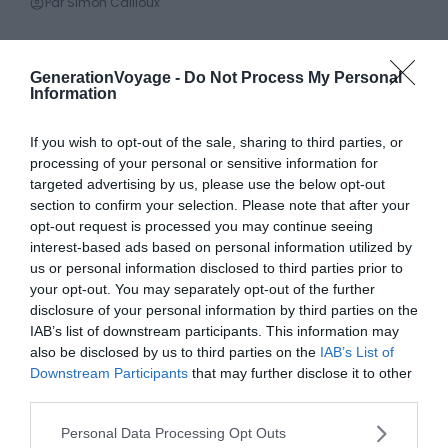
Par Simon Cailloux
Comment et où louer un Camping-Car dans la
GenerationVoyage -
Do Not Process My Personal
Location de camping-car
région de Périgueux ?
Information
Le 2 mai 2025
Par Simon Cailloux
If you wish to opt-out of the sale, sharing to third parties, or
processing of your personal or sensitive information for
targeted advertising by us, please use the below opt-out
Comment et où louer un Camping-Car dans la
Location de camping-car
section to confirm your selection. Please note that after your
région de Nîmes ?
opt-out request is processed you may continue seeing
Le 26 avril 2025
interest-based ads based on personal information utilized by
Par Simon Cailloux
us or personal information disclosed to third parties prior to
your opt-out. You may separately opt-out of the further
disclosure of your personal information by third parties on the
Comment et où louer un Camping-Car dans la
Location de camping-car
IAB’s list of downstream participants. This information may
région de Mont-de-Marsan ?
also be disclosed by us to third parties on the
IAB’s List of
Le 2 mai 2025
Downstream Participants
that may further disclose it to other
Par Simon Cailloux
third parties.
Personal Data Processing Opt Outs
Comment et où louer un Camping-Car dans la