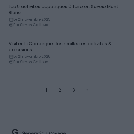
Les 9 activités aquatiques à faire en Savoie Mont
Activité aquatique
Blanc
Le 21 novembre 2025
Par Simon Cailloux
Visiter la Camargue : les meilleures activités &
Excursions & Séjours organisés
excursions
Le 21 novembre 2025
Par Simon Cailloux
1
2
3
»