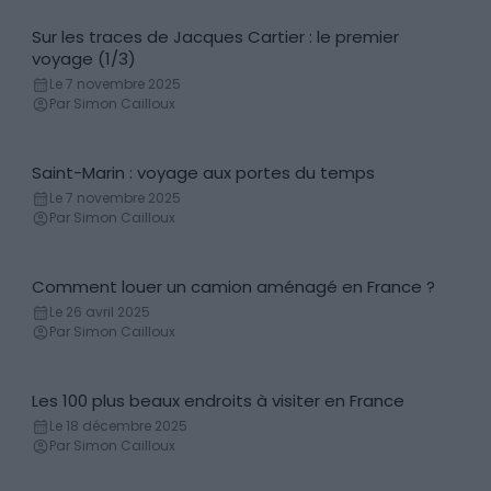
Sur les traces de Jacques Cartier : le premier
Histoire & anecdotes
voyage (1/3)
Le 7 novembre 2025
Par Simon Cailloux
Saint-Marin : voyage aux portes du temps
Histoire & anecdotes
Le 7 novembre 2025
Par Simon Cailloux
Comment louer un camion aménagé en France ?
Conseils
Le 26 avril 2025
Par Simon Cailloux
Les 100 plus beaux endroits à visiter en France
Incontournables
Le 18 décembre 2025
Par Simon Cailloux