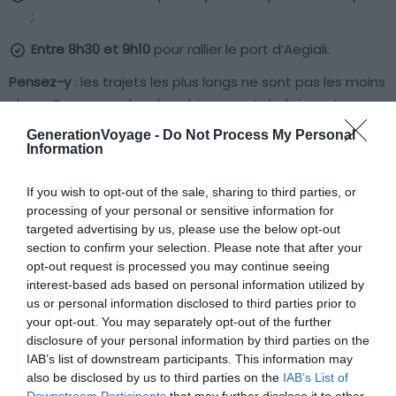
;
Entre 8h30 et 9h10
pour rallier le port d’Aegiali.
Pensez-y
: les trajets les plus longs ne sont pas les moins
chers. Comparez-les donc bien avant de faire votre
choix !
GenerationVoyage -
Do Not Process My Personal
Information
Les tarifs des billets pour se déplacer
If you wish to opt-out of the sale, sharing to third parties, or
d’Athènes à Amorgos
processing of your personal or sensitive information for
targeted advertising by us, please use the below opt-out
Pour un billet adulte, comptez entre
33 et 70€
, en
section to confirm your selection. Please note that after your
fonction de la période choisie.
opt-out request is processed you may continue seeing
interest-based ads based on personal information utilized by
us or personal information disclosed to third parties prior to
Vous souhaitez emmener un véhicule ? Sachez alors que
your opt-out. You may separately opt-out of the further
le prix de votre billet peut vite augmenter. Voici quelques
disclosure of your personal information by third parties on the
exemples :
IAB’s list of downstream participants. This information may
also be disclosed by us to third parties on the
IAB’s List of