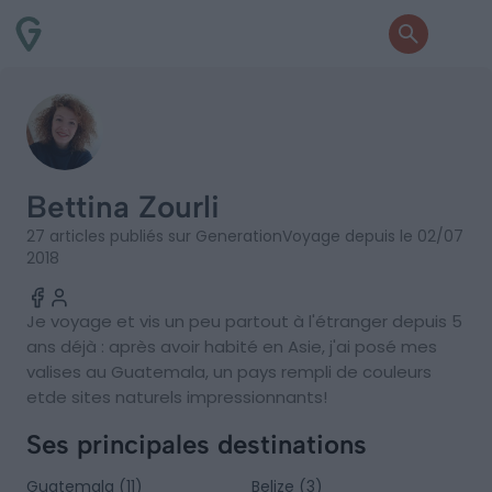
Bettina Zourli
27 articles publiés sur GenerationVoyage depuis le 02/07
2018
Je voyage et vis un peu partout à l'étranger depuis 5
ans déjà : après avoir habité en Asie, j'ai posé mes
valises au Guatemala, un pays rempli de couleurs
etde sites naturels impressionnants!
Ses principales destinations
Guatemala (11)
Belize (3)