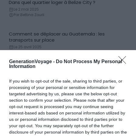
Dans quel quartier loger à Belize City ?
Conseils logement
Le 2 mai 2025
Par Bettina Zourli
Comment se déplacer au Guatemala : les
Transports en communs
transports sur place
Le 25 avril 2025
Par Bettina Zourli
GenerationVoyage -
Do Not Process My Personal
Information
Visiter la région des Cardamomes au Cambodge
Regions
Le 7 novembre 2025
If you wish to opt-out of the sale, sharing to third parties, or
Par Bettina Zourli
processing of your personal or sensitive information for
targeted advertising by us, please use the below opt-out
section to confirm your selection. Please note that after your
Les 5 étapes incontournables à faire au Guatemala
opt-out request is processed you may continue seeing
Itinéraires
Le 25 avril 2025
interest-based ads based on personal information utilized by
Par Bettina Zourli
us or personal information disclosed to third parties prior to
your opt-out. You may separately opt-out of the further
disclosure of your personal information by third parties on the
Découvrir le site maya de Copan au Honduras