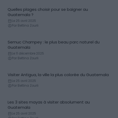
Quelles plages choisir pour se baigner au
Plage
Guatemala ?
Le 25 avril 2025
Par Bettina Zourli
Semuc Champey : le plus beau parc naturel du
Découvertes
Guatemala
Le 11 décembre 2025
Par Bettina Zourli
Visiter Antigua, la ville la plus colorée du Guatemala
Découvertes
Le 25 avril 2025
Par Bettina Zourli
Les 3 sites mayas à visiter absolument au
Site archéologique
Guatemala
Le 25 avril 2025