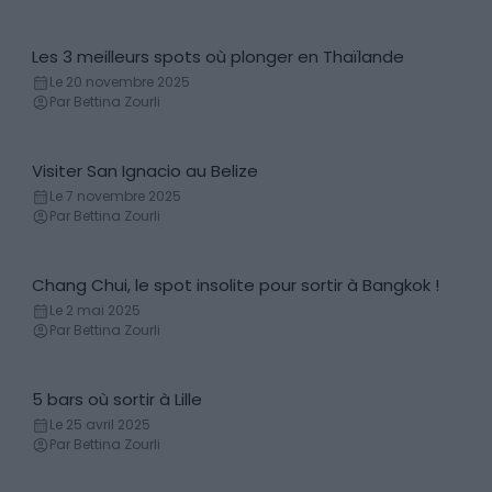
Les 3 meilleurs spots où plonger en Thaïlande
Plongée sous-marine
Le 20 novembre 2025
Par Bettina Zourli
Visiter San Ignacio au Belize
Excursions & Séjours organisés
Le 7 novembre 2025
Par Bettina Zourli
Chang Chui, le spot insolite pour sortir à Bangkok !
Actualités
Le 2 mai 2025
Par Bettina Zourli
5 bars où sortir à Lille
Bars et restaurants
Le 25 avril 2025
Par Bettina Zourli