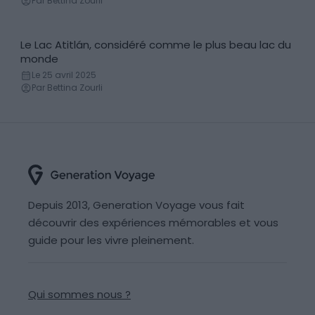
Par Bettina Zourli
Le Lac Atitlán, considéré comme le plus beau lac du
Découvertes
monde
Le 25 avril 2025
Par Bettina Zourli
Depuis 2013, Generation Voyage vous fait
découvrir des expériences mémorables et vous
guide pour les vivre pleinement.
Qui sommes nous ?