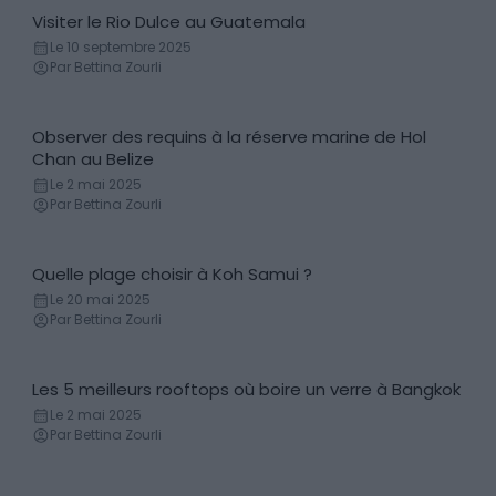
Visiter le Rio Dulce au Guatemala
Lieux
Le 10 septembre 2025
Par Bettina Zourli
Observer des requins à la réserve marine de Hol
Requin
Chan au Belize
Le 2 mai 2025
Par Bettina Zourli
Quelle plage choisir à Koh Samui ?
Plage
Le 20 mai 2025
Par Bettina Zourli
Les 5 meilleurs rooftops où boire un verre à Bangkok
Bars et restaurants
Le 2 mai 2025
Par Bettina Zourli