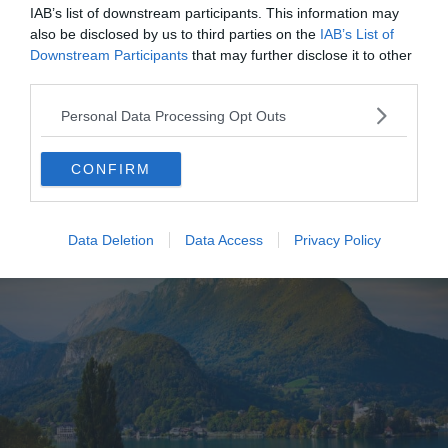
Chamonix-Mont-Blanc.
IAB’s list of downstream participants. This information may
also be disclosed by us to third parties on the
IAB’s List of
Downstream Participants
that may further disclose it to other
Si vous organisez votre séjour en hiver, vous pourrez
third parties.
d’ailleurs profiter des spas extérieurs. Tandis que vous
serez entourés de monts enneigés, vous apprécierez
Personal Data Processing Opt Outs
ces bains chauds et vivifiants.
CONFIRM
Réservez un week-end détente en Savoie
Data Deletion
Data Access
Privacy Policy