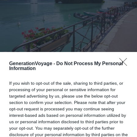
Crédit Photo : Shutterstock / Mira Arnaudova
GenerationVoyage -
Do Not Process My Personal
Information
Bien-être
If you wish to opt-out of the sale, sharing to third parties, or
processing of your personal or sensitive information for
De toute évidence, les régions montagnardes sont
targeted advertising by us, please use the below opt-out
particulièrement réputées pour leurs complexes
section to confirm your selection. Please note that after your
thermaux. La région savoyarde est donc parfaite pour un
opt-out request is processed you may continue seeing
interest-based ads based on personal information utilized by
week-end de dernière minute en France, axé sur la
us or personal information disclosed to third parties prior to
détente. En Savoie, vous devrez notamment opter pour
your opt-out. You may separately opt-out of the further
de magnifiques communes comme Aix-les-Bains ou
disclosure of your personal information by third parties on the