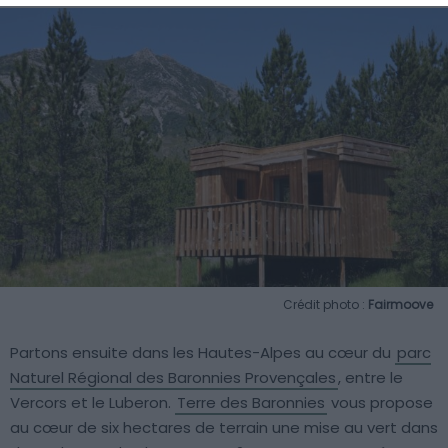
Crédit photo :
Fairmoove
Partons ensuite dans les Hautes-Alpes au cœur du
parc
Naturel Régional des Baronnies Provençales
, entre le
Vercors et le Luberon.
Terre des Baronnies
vous propose
au cœur de six hectares de terrain une mise au vert dans