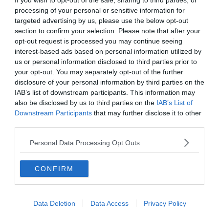
If you wish to opt-out of the sale, sharing to third parties, or
processing of your personal or sensitive information for
targeted advertising by us, please use the below opt-out
Commençons par un établissement
labellisé Green
section to confirm your selection. Please note that after your
Globe
… à
Paris
. Tout près du
Père Lachaise
dans le XIe
opt-out request is processed you may continue seeing
arrondissement, l’
Eden Lodge
prend place au fond d’une
interest-based ads based on personal information utilized by
cour. Dissimulé par une végétation dense, il est tout
us or personal information disclosed to third parties prior to
simplement invisible depuis la rue. Quand on vous disait
your opt-out. You may separately opt-out of the further
que l’intégration architecturale était au cœur du
disclosure of your personal information by third parties on the
IAB’s list of downstream participants. This information may
concept… Décoration tendance, panneaux solaires,
also be disclosed by us to third parties on the
IAB’s List of
chauffage au bois, toit végétalisé, ce petit hôtel
Downstream Participants
that may further disclose it to other
propose de spacieuses chambres soigneusement
third parties.
décorées s’ouvrant sur un grand jardin de 500 m².
Personal Data Processing Opt Outs
Vivez l'agitation de la capitale
CONFIRM
Data Deletion
Data Access
Privacy Policy
Logements de charme en pleine montagne