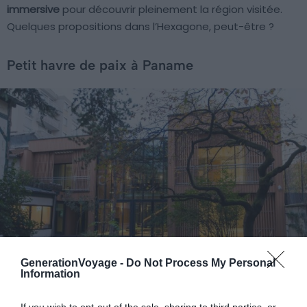
immersive
pour découvrir pleinement la région visitée.
Quelques propositions dans l’Hexagone, peut-être ?
Petit havre de paix à Paname
GenerationVoyage -
Do Not Process My Personal
Information
Crédit photo :
Fairmoove