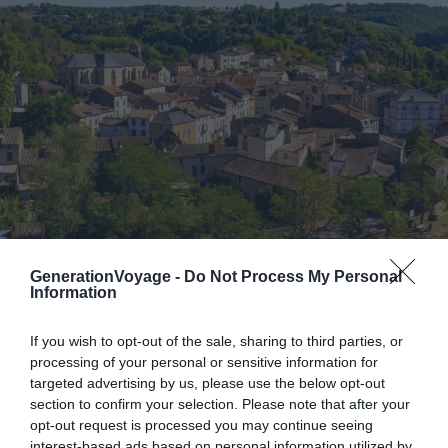
GenerationVoyage -
Do Not Process My Personal
Information
Laguépie, étape finale du circuit
– Crédit photo : Shutterstock – elinaxx1v
If you wish to opt-out of the sale, sharing to third parties, or
Départ :
Saint-Antonin-Noble-Val
processing of your personal or sensitive information for
targeted advertising by us, please use the below opt-out
Durée :
2h
section to confirm your selection. Please note that after your
Niveau :
facile
opt-out request is processed you may continue seeing
Dénivelé :
104 m (positif), 53 m (négatif)
interest-based ads based on personal information utilized by