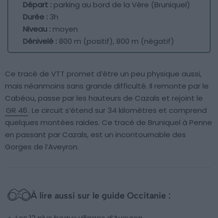
Départ :
parking au bord de la Vère (Bruniquel)
Durée :
3h
Niveau :
moyen
Dénivelé :
800 m (positif), 800 m (négatif)
Ce tracé de VTT promet d’être un peu physique aussi,
mais néanmoins sans grande difficulté. Il remonte par le
Cabéou, passe par les hauteurs de Cazals et rejoint le
GR 46
. Le circuit s’étend sur 34 kilomètres et comprend
quelques montées raides. Ce tracé de Bruniquel à Penne
en passant par Cazals, est un incontournable des
Gorges de l’Aveyron.
À lire aussi sur le guide Occitanie :
Les 12 plus beaux villages d’Aveyron