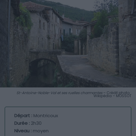
St-Antoine-Noble-Val et ses ruelles charmantes
– Crédit photo :
Wikipédia – MOSSOT
Départ :
Montricoux
Durée :
2h30
Niveau :
moyen