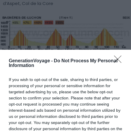
d’Aspet, Col de la Core
GenerationVoyage -
Do Not Process My Personal
Une étape très consistante avec pas moins de 4 cols.
Information
Vous passerez devant la stèle en marbre blanc rendant
hommage à Fabio Casartelli, tragiquement décédé dans
If you wish to opt-out of the sale, sharing to third parties, or
processing of your personal or sensitive information for
la descente du col du Portet d’Aspet. Nous avons choisi
targeted advertising by us, please use the below opt-out
Seix comme lieu d’arrivée et avons logé à l’
Auberge des
section to confirm your selection. Please note that after your
Deux Rivières
, située un peu plus en aval de la rivière.
opt-out request is processed you may continue seeing
interest-based ads based on personal information utilized by
us or personal information disclosed to third parties prior to
Cette journée sera marquée par des cols qui deviennent
your opt-out. You may separately opt-out of the further
difficiles à franchir, la fatigue de la semaine se faisant
disclosure of your personal information by third parties on the