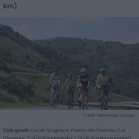
km)
Crédit : Generation Voyage
Cols gravis:
Col de St Ignace, Puerto de Otxondo, Col
d’Ispeguy, Col d’Organbidexka, Col de Burdincurutcheta