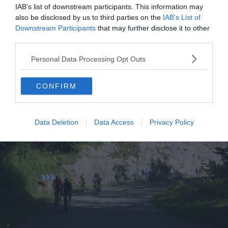
sentir dans les cuisses. Souvenez-vous que chaque coup
IAB’s list of downstream participants. This information may
de pédale vous rapproche un peu plus de votre objectif
also be disclosed by us to third parties on the
IAB’s List of
et vous permet de vivre une expérience unique au cœur
Downstream Participants
that may further disclose it to other
third parties.
des Pyrénées.
Personal Data Processing Opt Outs
Jour 6: Seix – Ax-les-Thermes (115
km)
CONFIRM
Data Deletion
Data Access
Privacy Policy