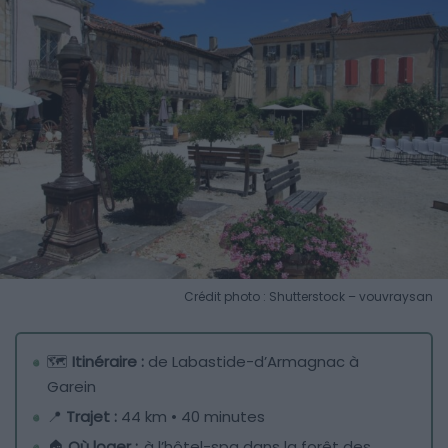
Crédit photo : Shutterstock – vouvraysan
🗺️
Itinéraire :
de Labastide-d’Armagnac à
Garein
📍
Trajet :
44 km • 40 minutes
🏠
Où loger :
à l’hôtel-spa dans la forêt des