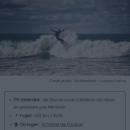
Crédit photo : Shutterstock – Ludovic Farine
🗺️
Itinéraire :
de Biscarrosse à Moliets-et-Maa
en passant par Mimizan
📍
Trajet :
102 km • 1h30
🏠
Où loger :
à l’hôtel de l’Océan