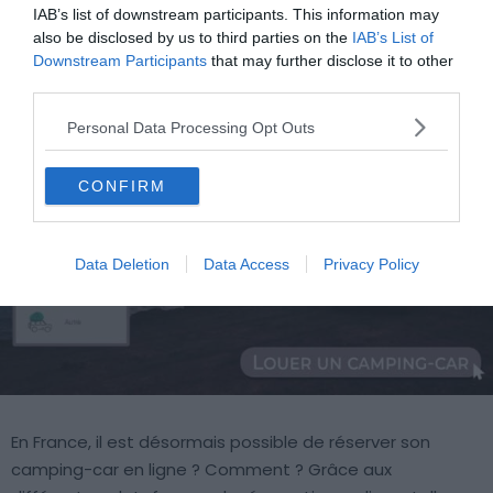
Comment et où louer un camping-car
IAB’s list of downstream participants. This information may
also be disclosed by us to third parties on the
IAB’s List of
en France ?
Downstream Participants
that may further disclose it to other
third parties.
Personal Data Processing Opt Outs
CONFIRM
Data Deletion
Data Access
Privacy Policy
En France, il est désormais possible de réserver son
camping-car en ligne ? Comment ? Grâce aux