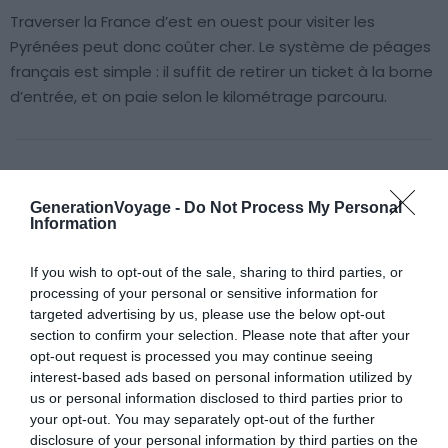
Traverser la France d’est en ouest pour visiter les
Pyrénées peut donc coûter cher. Le système de péages
français est simple : il suffit de retirer un ticket à la borne
d’entrée, et on paie selon le kilométrage parcouru.
À lire aussi sur le guide Occitanie :
GenerationVoyage -
Do Not Process My Personal
Information
Les 14 meilleures activités outdoor à faire dans les
Pyrénées
If you wish to opt-out of the sale, sharing to third parties, or
processing of your personal or sensitive information for
Les 13 meilleurs campings dans les Gorges du Tarn
targeted advertising by us, please use the below opt-out
8 campings en pleine nature dans les Pyrénées
section to confirm your selection. Please note that after your
L’Ariège en Camping-Car : location, conseils, aires,
opt-out request is processed you may continue seeing
interest-based ads based on personal information utilized by
itinéraires
us or personal information disclosed to third parties prior to
your opt-out. You may separately opt-out of the further
disclosure of your personal information by third parties on the