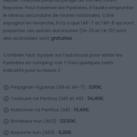
Bayonne. Pour traverser les Pyrénées, il faudra emprunter
le réseau secondaire de routes nationales. Côté
espagnol en revanche, il n’y a que l’AP-7 et l’AP-8 qui sont
payantes. Les autres autoroutes (l’A-23 et l’A-21) sont
des
autovías
et sont
gratuites
.
Combien faut-il payer sur l’autoroute pour visiter les
Pyrénées en camping-car ? Voici quelques tarifs
indicatifs pour la classe 2 :
Perpignan-Figueras (A9 et AP-7) :
3,90€
,
Toulouse-Le Perthus (A61 et A9) :
34,40€
,
Narbonne-Le Perthus (A9) :
15,40€
,
Bordeaux-Irun (A63) :
23,50€
,
Bayonne-Irun (A63) :
6,30€
.