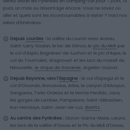
venez visiter les Pyrénées en camping-car pour 7 jours, 15
jours, un mois ou davantage encore. Vous ne savez où
aller et quels sont les incontournables à visiter ? Voici nos
idées d’itinéraires :
Depuis
Lourdes
:
la vallée du Louron avec Arreau,
Saint-Larry-Soulan, le lac de Génos, le
pic du Midi
par
le col d’Aspin, Bagnères-de-Luchon et le pic d’Aspe, le
col du Tourmalet, Aragnouet et les lacs du massif du
Néouvielle,
le cirque de Gavarnie
, Argelès-Gazost.
Depuis Bayonne, vers l’
Espagne
:
le col d’Izpegui et le
col d’Otxondo, Roncevaux, Aribe, le canyon d’Arbayun,
Sangüesa, Torla-Ordesa et le Monte Perdido, Jaca,
les gorges de Lumbier, Pampelune, Saint-Sébastien,
Irun-Hendaye, Saint-Jean-de-Luz,
Biarritz
.
Au centre des Pyrénées :
Oloron-Sainte-Marie, Laruns,
les lacs de la vallée d’Ossau et le Pic du Midi d’Ossau,