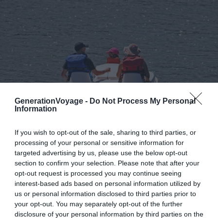
GenerationVoyage -
Do Not Process My Personal
Information
If you wish to opt-out of the sale, sharing to third parties, or
processing of your personal or sensitive information for
Crédit photo : Facebook – Grand Tourmalet
targeted advertising by us, please use the below opt-out
section to confirm your selection. Please note that after your
Rendez-vous au lac de Payolle pour une belle journée
opt-out request is processed you may continue seeing
d’activités. Louez un pédalo pour une balade en famille
interest-based ads based on personal information utilized by
au fil de l’eau. Avec 10 hectares de surface, il n’est pas
us or personal information disclosed to third parties prior to
certain que vous puissiez tout explorer ! Si vous ne faites
your opt-out. You may separately opt-out of the further
disclosure of your personal information by third parties on the
pas trop de bruit, vous aurez peut-être la chance