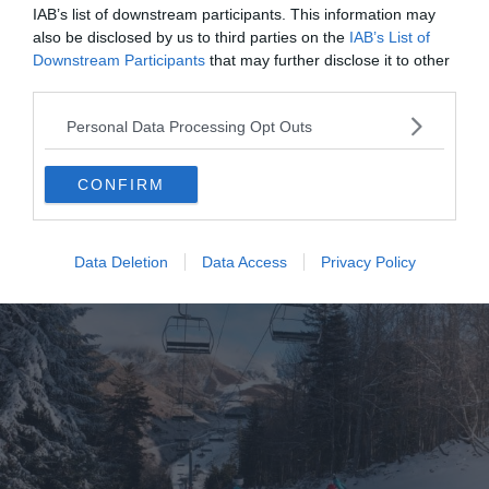
IAB’s list of downstream participants. This information may
d’apercevoir des animaux venir se désaltérer.
also be disclosed by us to third parties on the
IAB’s List of
Downstream Participants
that may further disclose it to other
Pour les sportifs, il est également possible de louer des
third parties.
canoës, mais aussi des stand-up paddles.
Personal Data Processing Opt Outs
Hiver
CONFIRM
Ski
Data Deletion
Data Access
Privacy Policy