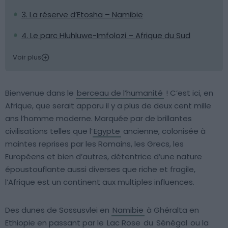
3. La réserve d’Etosha – Namibie
4. Le parc Hluhluwe-Imfolozi – Afrique du Sud
Voir plus
Bienvenue dans le
berceau de l’humanité
! C’est ici, en
Afrique, que serait apparu il y a plus de deux cent mille
ans l’homme moderne. Marquée par de brillantes
civilisations telles que l’
Egypte
ancienne, colonisée à
maintes reprises par les Romains, les Grecs, les
Européens et bien d’autres, détentrice d’une nature
époustouflante aussi diverses que riche et fragile,
l’Afrique est un continent aux multiples influences.
Des dunes de Sossusvlei en
Namibie
à Ghéralta en
Ethiopie en passant par le
Lac Rose
du
Sénégal
ou la