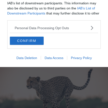
IAB’s list of downstream participants. This information may
À lire aussi sur le guide :
also be disclosed by us to third parties on the
IAB’s List of
Downstream Participants
that may further disclose it to other
Visiter la Zambie : 10 incontournables à faire et voir
third parties.
8 expériences incontournables à vivre en Afrique
Personal Data Processing Opt Outs
Les 7 meilleurs safaris à faire en Zambie
Les 10 plus grands pays d’Afrique
CONFIRM
8. La réserve de Chobe – Botswana
Data Deletion
Data Access
Privacy Policy