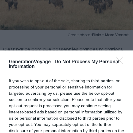
Crédit photo :
Flickr – Marc Veraart
C’est par ce parc que passent les grandes migrations
d’animaux avant de se diriger vers le Massaï Mara. Vous
GenerationVoyage -
Do Not Process My Personal
effectuerez donc votre safari dans le
parc national du
Information
Serengeti
de préférence au début de l’été. Gnous, lions,
léopards, hyènes, zèbres, buffles et éléphants traversent
If you wish to opt-out of the sale, sharing to third parties, or
cette réserve de plus de 15 000 km². La « plaine sans fin »
processing of your personal or sensitive information for
en Massaï, se situe tout près du parc de Ngorongoro où
targeted advertising by us, please use the below opt-out
section to confirm your selection. Please note that after your
se situe un cratère volcanique, qui mérite également le
opt-out request is processed you may continue seeing
détour.
interest-based ads based on personal information utilized by
us or personal information disclosed to third parties prior to
your opt-out. You may separately opt-out of the further
disclosure of your personal information by third parties on the