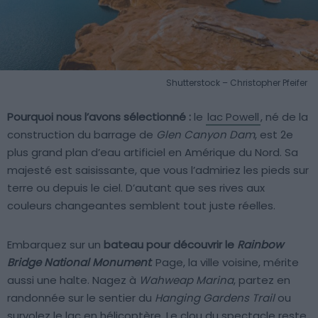
Shutterstock – Christopher Pfeifer
Pourquoi nous l’avons sélectionné :
le
lac Powell
, né de la
construction du barrage de
Glen Canyon Dam
, est 2e
plus grand plan d’eau artificiel en Amérique du Nord. Sa
majesté est saisissante, que vous l’admiriez les pieds sur
terre ou depuis le ciel. D’autant que ses rives aux
couleurs changeantes semblent tout juste réelles.
Embarquez sur un
bateau pour découvrir le
Rainbow
Bridge National Monument
. Page, la ville voisine, mérite
aussi une halte. Nagez à
Wahweap Marina
, partez en
randonnée sur le sentier du
Hanging Gardens Trail
ou
survolez le lac en hélicoptère. Le clou du spectacle reste