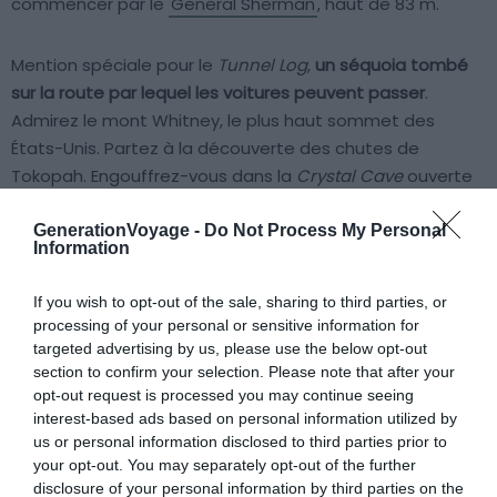
commencer par le
General Sherman
, haut de 83 m.
Mention spéciale pour le
Tunnel Log
,
un séquoia tombé
sur la route par lequel les voitures peuvent passer
.
Admirez le mont Whitney, le plus haut sommet des
États-Unis. Partez à la découverte des chutes de
Tokopah. Engouffrez-vous dans la
Crystal Cave
ouverte
au public. Pour votre hébergement, deux options
s’offrent à vous : le
Wuksachi Lodge
ou le refuge de
GenerationVoyage -
Do Not Process My Personal
Information
montagne
Pear Lake
, parfait pour les skieurs.
If you wish to opt-out of the sale, sharing to third parties, or
Admirer le décor surréaliste de Bryce
processing of your personal or sensitive information for
targeted advertising by us, please use the below opt-out
Canyon
section to confirm your selection. Please note that after your
opt-out request is processed you may continue seeing
interest-based ads based on personal information utilized by
us or personal information disclosed to third parties prior to
your opt-out. You may separately opt-out of the further
disclosure of your personal information by third parties on the