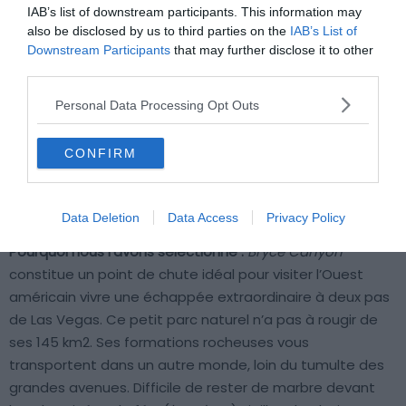
IAB’s list of downstream participants. This information may
also be disclosed by us to third parties on the
IAB’s List of
Downstream Participants
that may further disclose it to other
third parties.
Personal Data Processing Opt Outs
CONFIRM
Shutterstock – Silky
Data Deletion
Data Access
Privacy Policy
Pourquoi nous l’avons sélectionné :
Bryce Canyon
constitue un point de chute idéal pour visiter l’Ouest
américain vivre une échappée extraordinaire à deux pas
de Las Vegas. Ce petit parc naturel n’a pas à rougir de
ses 145 km2. Ses formations rocheuses vous
transportent dans un autre monde, loin du tumulte des
grandes avenues. Difficile de rester de marbre devant