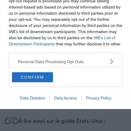
opt-out request is processed you may continue seeing
Canyonlands, Bryce Canyon et Zion
. Tous offrent de
interest-based ads based on personal information utilized by
merveilleux paysages et proposent de nombreuses
us or personal information disclosed to third parties prior to
randonnées dans des environnements uniques.
your opt-out. You may separately opt-out of the further
disclosure of your personal information by third parties on the
IAB’s list of downstream participants. This information may
Enfin, avant de retourner à Las Vegas, vous pourrez faire
also be disclosed by us to third parties on the
IAB’s List of
un détour pour vous rendre à
Death Valley
. La
Vallée de
Downstream Participants
that may further disclose it to other
la Mort
est un autre endroit qui ne manquera pas de
third parties.
vous impressionner par la diversité de ses paysages
Personal Data Processing Opt Outs
exceptionnels.
CONFIRM
Voir l’itinéraire
Data Deletion
Data Access
Privacy Policy
À lire aussi sur le guide États-Unis :