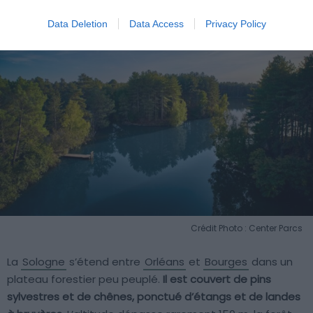
Data Deletion
Data Access
Privacy Policy
Crédit Photo : Center Parcs
La
Sologne
s’étend entre
Orléans
et
Bourges
dans un
plateau forestier peu peuplé.
Il est couvert de pins
sylvestres et de chênes, ponctué d’étangs et de landes