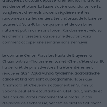
à bruyères.
L’altitude dépasse rarement 150 m, la forêt
est dense et plane. La faune s’avère abondante : cerfs,
sangliers et chevreuils croisent régulièrement les
randonneurs sur les sentiers. Les châteaux de la Loire se
trouvent à 30 à 40 km, ce qui permet de combiner
nature et patrimoine sans forcer. Randonnée et vélo sur
les chemins forestiers, canoë sur le Beuvron : voilà
comment occuper une semaine sans s’ennuyer.
Le domaine Center Parcs Les Hauts de Bruyères, à
Chaumont-sur-Tharonne en
Loir-et-Cher
, s’étend sur 110
ha de forêt de pins sylvestres. Il a été entièrement
rénové en 2024.
Aqua Mundo, tyrolienne, accrobranche,
canoë et tir à l’arc sont au programme.
Notez que
Chambord
et
Cheverny
s’atteignent en 30 min. La
Sologne peut être étouffante en juillet-août, humide et
très chaude. Partez randonner tôt le matin. En cas
d’épisode de sécheresse, vérifiez les arrêtés ONF avant