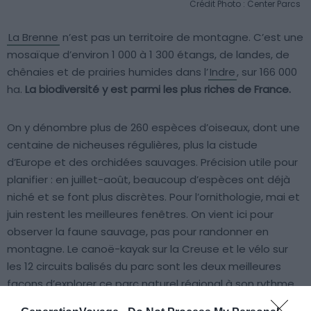
Crédit Photo : Center Parcs
La Brenne
n’est pas un territoire de montagne. C’est une
mosaïque d’environ 1 000 à 1 300 étangs, de landes, de
chênaies et de prairies humides dans l’
Indre
, sur 166 000
ha.
La biodiversité y est parmi les plus riches de France.
On y dénombre plus de 260 espèces d’oiseaux, dont une
centaine de nicheuses régulières, plus la cistude
d’Europe et des orchidées sauvages. Précision utile pour
planifier : en juillet-août, beaucoup d’espèces ont déjà
niché et se font plus discrètes. Pour l’ornithologie, mai et
juin restent les meilleures fenêtres. On vient ici pour
observer la faune sauvage, pas pour randonner en
montagne. Le canoë-kayak sur la Creuse et le vélo sur
les 12 circuits balisés du parc sont les deux meilleures
façons d’explorer ce parc naturel régional à son rythme.