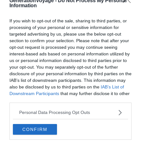
GenerationVoyage -
Do Not Process My Personal
Le domaine Center Parcs Le Bois aux Daims réside à une
Information
cinquantaine de kilomètres au nord. Il occupe une forêt
centenaire de 260 ha dans la Vienne près de
Poitiers
. Sa
If you wish to opt-out of the sale, sharing to third parties, or
processing of your personal or sensitive information for
particularité concrète ?
Un cœur animalier de 10 ha où
targeted advertising by us, please use the below opt-out
cerfs, daims, sangliers et renards évoluent en semi-
section to confirm your selection. Please note that after your
liberté.
Aqua Mundo, tir à l’arc, parcours de l’aventure et
opt-out request is processed you may continue seeing
cabanes dans les arbres complètent l’offre. Prévoyez
interest-based ads based on personal information utilized by
des chaussures imperméables pour explorer la Brenne :
us or personal information disclosed to third parties prior to
your opt-out. You may separately opt-out of the further
c’est un territoire humide, et les chemins en début de
disclosure of your personal information by third parties on the
saison peuvent être franchement boueux.
IAB’s list of downstream participants. This information may
also be disclosed by us to third parties on the
IAB’s List of
Downstream Participants
that may further disclose it to other
third parties.
Personal Data Processing Opt Outs
La Sologne : forêts de pins, étangs et
CONFIRM
châteaux