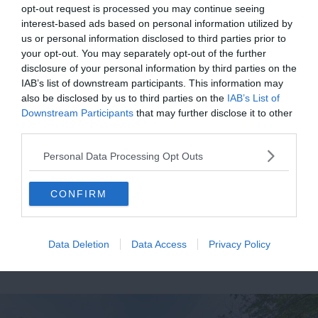
opt-out request is processed you may continue seeing
interest-based ads based on personal information utilized by
us or personal information disclosed to third parties prior to
À lire aussi sur le guide France :
your opt-out. You may separately opt-out of the further
disclosure of your personal information by third parties on the
Les 14 meilleurs parcs d’attraction à faire en France
IAB’s list of downstream participants. This information may
also be disclosed by us to third parties on the
IAB’s List of
Les 14 plus beaux parcs naturels à faire en France
Downstream Participants
that may further disclose it to other
Les 10 parcs nationaux à faire en France
third parties.
Les 12 meilleurs parcs animaliers de France
Personal Data Processing Opt Outs
CONFIRM
4. Les Hauts de Bruyères
Voir ce domaine
Data Deletion
Data Access
Privacy Policy