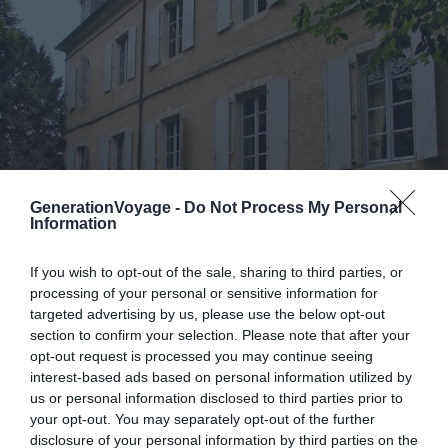
GenerationVoyage -
Do Not Process My Personal
Information
If you wish to opt-out of the sale, sharing to third parties, or
Crédit photo : Flickr – Daniel Jolivet
processing of your personal or sensitive information for
targeted advertising by us, please use the below opt-out
George Sand n’a pas besoin d’introduction. Avec ses 200
section to confirm your selection. Please note that after your
écrits, la célèbre écrivaine a marqué l’histoire de la
opt-out request is processed you may continue seeing
interest-based ads based on personal information utilized by
littérature française. Tous ses chefs d’œuvres, elle les a
us or personal information disclosed to third parties prior to
écrits dans sa demeure à Nohant.
your opt-out. You may separately opt-out of the further
disclosure of your personal information by third parties on the