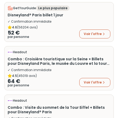
GetYourGuide
Le plus populaire
Disneyland® Paris billet 1 jour
✓ Confirmation immédiate
4.6
(
56204
avis)
52 €
Voir l'offre
par personne
Headout
Combo : Croisière touristique sur la Seine + Billets
pour Disneyland Paris, le musée du Louvre et la tour
Eiffel
✓ Confirmation immédiate
4.5
(
45019
avis)
64 €
Voir l'offre
par personne
Headout
Combo : Visite du sommet de la Tour Eiffel + Billets
pour Disneyland® Paris