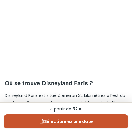
Où se trouve Disneyland Paris ?
Disneyland Paris est situé à environ 32 kilomètres à l’est du
centre de
Paris
, dans la commune de Marne-la-Vallée.
À partir de
52 €
Son adresse exacte est
Boulevard du Parc (77700
Coupvray/Chessy, France)
(
voir sur Google Maps
). Ce
Sélectionnez une date
parc d’attractions se trouve dans un complexe de loisirs
qui inclut également des hôtels, des restaurants, et