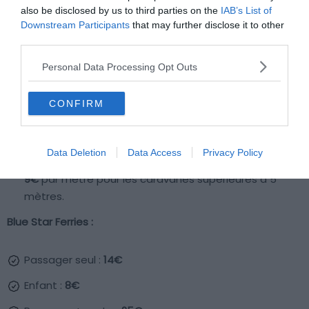
also be disclosed by us to third parties on the
IAB’s List of
Goutos Lines :
Downstream Participants
that may further disclose it to other
third parties.
Passager seul :
12,50€
Personal Data Processing Opt Outs
Enfant :
6,20€
CONFIRM
Voitures :
de 31€ à 40,50€
en fonction de la taille
Moto :
de 10€ à 13€
Data Deletion
Data Access
Privacy Policy
Caravanes :
8€
par mètre en dessous de 5 mètres,
9€
par mètre pour les caravanes supérieures à 5
mètres.
Blue Star Ferries :
Passager seul :
14€
Enfant :
8€