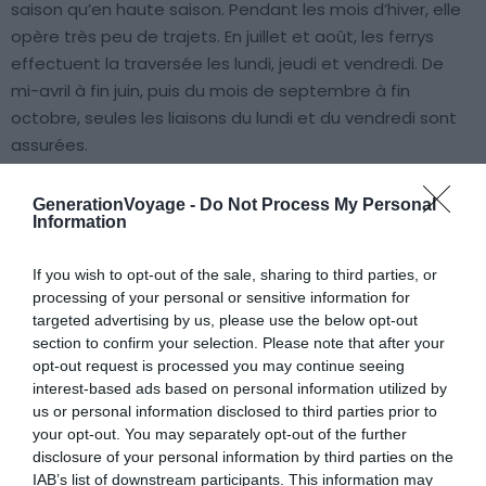
saison qu’en haute saison. Pendant les mois d’hiver, elle
opère très peu de trajets. En juillet et août, les ferrys
effectuent la traversée les lundi, jeudi et vendredi. De
mi-avril à fin juin, puis du mois de septembre à fin
octobre, seules les liaisons du lundi et du vendredi sont
assurées.
Les durées de trajet
GenerationVoyage -
Do Not Process My Personal
Information
La durée du trajet est relativement courte pour voyager
If you wish to opt-out of the sale, sharing to third parties, or
à Kéa depuis Athènes en ferry. Les bateaux mettent en
processing of your personal or sensitive information for
général
1h
pour rejoindre l’île depuis le continent. Vous
targeted advertising by us, please use the below opt-out
pouvez donc profiter du reste de la journée pour vous
section to confirm your selection. Please note that after your
installer à l’hôtel et commencer votre découverte de
opt-out request is processed you may continue seeing
Kéa. Notez aussi qu’il vous faudra environ 1h par la route
interest-based ads based on personal information utilized by
pour vous rendre au port de Lavrio depuis Athènes.
us or personal information disclosed to third parties prior to
your opt-out. You may separately opt-out of the further
disclosure of your personal information by third parties on the
Tarifs pour se déplacer d’Athènes à Kéa
IAB’s list of downstream participants. This information may