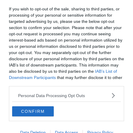
If you wish to opt-out of the sale, sharing to third parties, or
processing of your personal or sensitive information for
targeted advertising by us, please use the below opt-out
section to confirm your selection. Please note that after your
opt-out request is processed you may continue seeing
interest-based ads based on personal information utilized by
us or personal information disclosed to third parties prior to
your opt-out. You may separately opt-out of the further
disclosure of your personal information by third parties on the
IAB’s list of downstream participants. This information may
also be disclosed by us to third parties on the
IAB’s List of
Downstream Participants
that may further disclose it to other
third parties.
Crédit photo : Shutterstock / Ivan Marc
Personal Data Processing Opt Outs
Puisque vous êtes à Tortosa, passez donc au Parc
Naturel du Delta de l’Ebre. Ce parc grand de 320km²
CONFIRM
possède une des ornithologies les plus importantes de
Méditerranée. Plus de 400 espèces y seraient recensées.
De quoi faire du parc un incontournable à visiter en
Data Deletion
Data Access
Privacy Policy