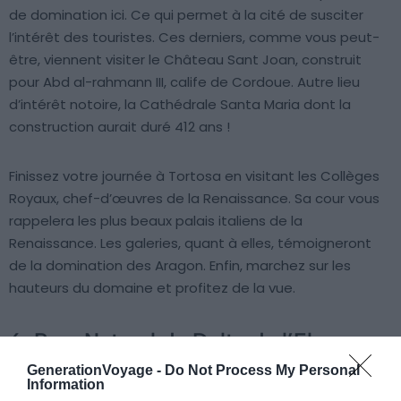
de domination ici. Ce qui permet à la cité de susciter
l’intérêt des touristes. Ces derniers, comme vous peut-
être, viennent visiter le Château Sant Joan, construit
pour Abd al-rahmann III, calife de Cordoue. Autre lieu
d’intérêt notoire, la Cathédrale Santa Maria dont la
construction aurait duré 412 ans !
Finissez votre journée à Tortosa en visitant les Collèges
Royaux, chef-d’œuvres de la Renaissance. Sa cour vous
rappelera les plus beaux palais italiens de la
Renaissance. Les galeries, quant à elles, témoigneront
de la domination des Aragon. Enfin, marchez sur les
hauteurs du domaine et profitez de la vue.
6. Parc Naturel du Delta de l’Ebre
GenerationVoyage -
Do Not Process My Personal
Information