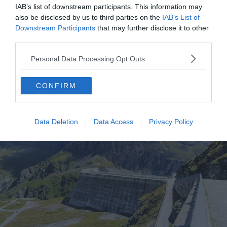
IAB’s list of downstream participants. This information may
En plus du temple, y sont exposées les découvertes
also be disclosed by us to third parties on the
IAB’s List of
Downstream Participants
that may further disclose it to other
faites sur le site lors de fouilles archéologiques sur la
third parties.
commune. Enfin, le dernier espace est un musée de
l’Automobile.
Personal Data Processing Opt Outs
6. Les barrages
CONFIRM
Data Deletion
Data Access
Privacy Policy