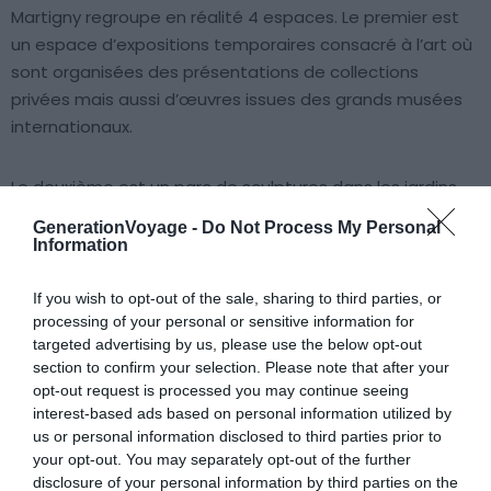
Martigny regroupe en réalité 4 espaces. Le premier est
un espace d’expositions temporaires consacré à l’art où
sont organisées des présentations de collections
privées mais aussi d’œuvres issues des grands musées
internationaux.
Le deuxième est un parc de sculptures dans les jardins
de la Fondation. Les visiteurs peuvent y admirer des
GenerationVoyage -
Do Not Process My Personal
réalisations contemporaines d’artistes suisses du XXe
Information
siècle en compagnie de sculptures de Brancusi, Rodin ou
encore Miro pour les plus célèbres.
If you wish to opt-out of the sale, sharing to third parties, or
processing of your personal or sensitive information for
targeted advertising by us, please use the below opt-out
On y trouve également des vestiges gallo-romains
section to confirm your selection. Please note that after your
comme les fondations d’anciens thermes entre autres.
opt-out request is processed you may continue seeing
S’ils sont à part, ils vont avec la découverte des vestiges
interest-based ads based on personal information utilized by
us or personal information disclosed to third parties prior to
d’un temple celte autour duquel a été érigé le troisième
your opt-out. You may separately opt-out of the further
espace, un musée archéologique.
disclosure of your personal information by third parties on the