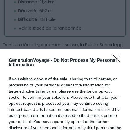
Distance
: 11,4 km
Dénivelé
: 692 m
Difficulté
: Difficile
Voir le tracé de la randonnée
Dans un décor typiquement suisse, la Petite Scheidegg
est un col ferroviaire facilement accessible qui servira de
point de départ à cette belle randonnée en Suisse, dans
GenerationVoyage -
Do Not Process My Personal
Information
l’Oberland bernois. Un parcours de randonnée difficile,
pour les marcheurs endurants qui n’ont pas peur de faire
If you wish to opt-out of the sale, sharing to third parties, or
du dénivelé.
processing of your personal or sensitive information for
targeted advertising by us, please use the below opt-out
Le Eiger, à 3970 m d’altitude, et ses versants à pic sont à
section to confirm your selection. Please note that after your
l’origine de superbes paysages des chaînes de
opt-out request is processed you may continue seeing
interest-based ads based on personal information utilized by
montagnes qui vous accompagnent tout du long de la
us or personal information disclosed to third parties prior to
marche : cascades, lacs, sommets et vallées, le
your opt-out. You may separately opt-out of the further
spectacle est constant !
disclosure of your personal information by third parties on the