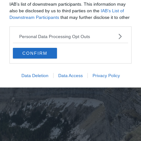
IAB’s list of downstream participants. This information may
also be disclosed by us to third parties on the
IAB’s List of
6. Le
Creux-du-Van
dans le Jura
Downstream Participants
that may further disclose it to other
suisse
third parties.
Personal Data Processing Opt Outs
CONFIRM
Data Deletion
Data Access
Privacy Policy