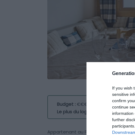
Generati
If you wish 
sensitive in
confirm you
Budget :
€€€
continue se
Le plus du logement :
sa vue panor
information 
further disc
participants
Appartenant au Programme Plus, cet Ai
Downstream 