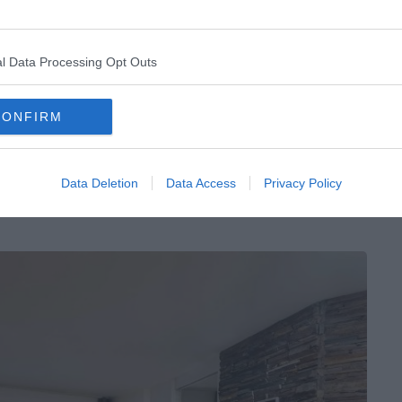
’une vue exceptionnelle sur les Alpes depuis cet
é dans un esprit chalet chic, ce logement
 et bien équipé. Il se trouve également au pied des
l Data Processing Opt Outs
t de tous les commerces.
CONFIRM
ec vue au pied des pistes
Data Deletion
Data Access
Privacy Policy