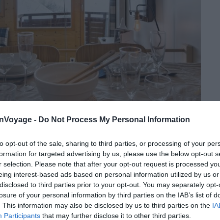
onVoyage -
Do Not Process My Personal Information
Crédit photo :
Airbnb
to opt-out of the sale, sharing to third parties, or processing of your per
formation for targeted advertising by us, please use the below opt-out s
r selection. Please note that after your opt-out request is processed y
eing interest-based ads based on personal information utilized by us or
amique exceptionnelle
disclosed to third parties prior to your opt-out. You may separately opt-
losure of your personal information by third parties on the IAB’s list of
. This information may also be disclosed by us to third parties on the
IA
rbnb à Avoriaz dispose de tous les atouts pour vous
Participants
that may further disclose it to other third parties.