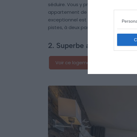
séduire. Vous y profiterez notamment d
appartement de haute montagne. Décor
exceptionnel est lumineux, confortable
Persona
pistes, à deux pas de l’école de ski e
2. Superbe appartement av
Voir ce logement