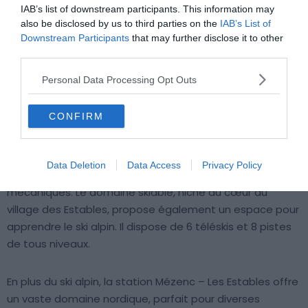
IAB’s list of downstream participants. This information may
also be disclosed by us to third parties on the
IAB’s List of
Downstream Participants
that may further disclose it to other
third parties.
Crédit photo — Facebook
Personal Data Processing Opt Outs
Partons ensuite à la découverte de la station Mézenc –
CONFIRM
Les Estables, située en Haute-Loire. Avec une altitude
allant de 1 325 à 1 666m, c’est une
station idéale pour les
débutants.
Profitez de 4,5 km de pistes adaptées aux
Data Deletion
Data Access
Privacy Policy
skieurs et snowboarders, desservies par 8 remontées
mécaniques. Le domaine skiable, niché au cœur du
village des Estables, propose également un espace pour
apprendre le ski alpin. Il dispose de 6 téléskis et 8 pistes
de tous niveaux.
En plus du ski alpin, la station Mézenc – Les Estables offre
un vaste domaine nordique, parfait pour diverses