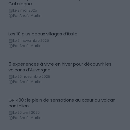
Locations de vacances
Catalogne
Le 2 mai 2025
Par Anaïs Martin
Les 10 plus beaux villages d’Italie
Villes & Villages
Le 21 novembre 2025
Par Anaïs Martin
5 expériences à vivre en hiver pour découvrir les
Découvertes
volcans d’Auvergne
Le 26 novembre 2025
Par Anaïs Martin
GR 400 : le plein de sensations au cœur du volcan
Découvertes
cantalien
Le 26 avril 2025
Par Anaïs Martin