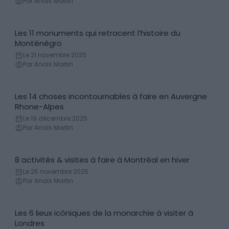
Par Anaïs Martin
Les 11 monuments qui retracent l’histoire du
Monument
Monténégro
Le 21 novembre 2025
Par Anaïs Martin
Les 14 choses incontournables à faire en Auvergne
Incontournables
Rhone-Alpes
Le 19 décembre 2025
Par Anaïs Martin
8 activités & visites à faire à Montréal en hiver
Découvertes
Le 26 novembre 2025
Par Anaïs Martin
Les 6 lieux icôniques de la monarchie à visiter à
Histoire & anecdotes
Londres