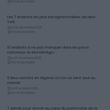
Par Anaïs Martin
Les 7 endroits les plus instagrammables de New
Lieux
York
Le 19 décembre 2025
Par Anaïs Martin
10 endroits à ne pas manquer dans les parcs
Parc (naturel, régional, national)
nationaux du Monténégro
Le 21 novembre 2025
Par Anaïs Martin
5 lieux secrets en Algarve où l’on se sent seul au
Découvertes
monde
Le 16 octobre 2025
Par Anaïs Martin
7 Airbnb pour dormir au cœur du patrimoine de la