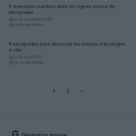
6 aventures outdoor dans les vignes autour de
Sport & Divertissement
Montpellier
Le 26 novembre 2025
Par Anaïs Martin
8 escapades pour découvrir les volcans d’Auvergne
Vélo
à vélo
Le 26 avril 2025
Par Anaïs Martin
1
2
»