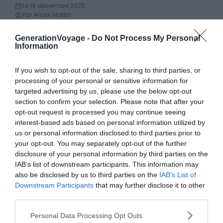
Le 19 décembre 2025
Par Anaïs Martin
GenerationVoyage -
Do Not Process My Personal
4 visites à faire sur les traces des films & séries à
Information
Découvertes
Londres
Le 19 décembre 2025
If you wish to opt-out of the sale, sharing to third parties, or
Par Anaïs Martin
processing of your personal or sensitive information for
targeted advertising by us, please use the below opt-out
section to confirm your selection. Please note that after your
Les 6 monuments historiques à visiter à Londres
opt-out request is processed you may continue seeing
Monument
Le 13 avril 2026
interest-based ads based on personal information utilized by
Par Anaïs Martin
us or personal information disclosed to third parties prior to
your opt-out. You may separately opt-out of the further
disclosure of your personal information by third parties on the
4 activités à faire sur le Saint-Laurent à Montréal
IAB’s list of downstream participants. This information may
Activité aquatique
Le 19 décembre 2025
also be disclosed by us to third parties on the
IAB’s List of
Par Anaïs Martin
Downstream Participants
that may further disclose it to other
third parties.
Les 8 plus beaux villages de bord de mer en
Personal Data Processing Opt Outs
Villes & Villages
Bretagne