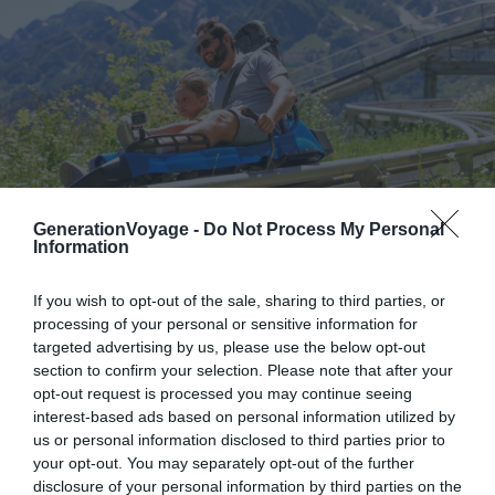
GenerationVoyage -
Do Not Process My Personal
Information
Shutterstock – Yulia Raneva
If you wish to opt-out of the sale, sharing to third parties, or
processing of your personal or sensitive information for
Certaines stations d’Auvergne-Rhône-Alpes proposent
targeted advertising by us, please use the below opt-out
section to confirm your selection. Please note that after your
une autre activité immanquable : la piste de luge sur rail.
opt-out request is processed you may continue seeing
Les Perrières, par exemple, offrent une piste de luge 4
interest-based ads based on personal information utilized by
saisons sur rails. Vivez une descente sensationnelle de 1
us or personal information disclosed to third parties prior to
100m de longueur, avec un dénivelé de 104m. Entre
your opt-out. You may separately opt-out of the further
virages et vitesse pouvant aller jusqu’à 40 km/h
, cette
disclosure of your personal information by third parties on the