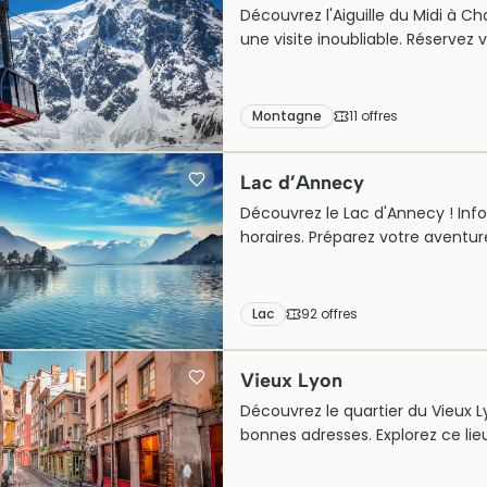
Découvrez l'Aiguille du Midi à Cha
une visite inoubliable. Réservez
Montagne
11
offre
s
Lac d’Annecy
Découvrez le Lac d'Annecy ! Infos 
horaires. Préparez votre aventu
Lac
92
offre
s
Vieux Lyon
Découvrez le quartier du Vieux Ly
bonnes adresses. Explorez ce lie
!