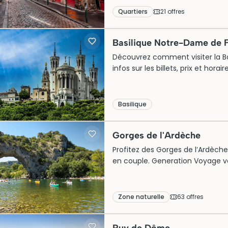
Quartiers
21
offre
s
Basilique Notre-Dame de F
Découvrez comment visiter la Ba
infos sur les billets, prix et horai
Basilique
Gorges de l'Ardèche
Profitez des Gorges de l’Ardèche
en couple. Generation Voyage vou
sorties et de visites pour un we
naturel. Découvrez les expérien
spectaculaire.
Zone naturelle
63
offre
s