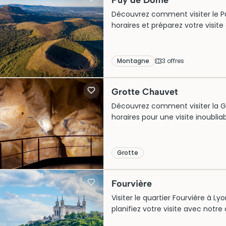
Puy de Dôme
Découvrez comment visiter le Puy
horaires et préparez votre visi
Montagne
3
offre
s
Grotte Chauvet
Découvrez comment visiter la Grot
horaires pour une visite inoubli
Grotte
Fourvière
Visiter le quartier Fourvière à 
planifiez votre visite avec notr
quartier unique !