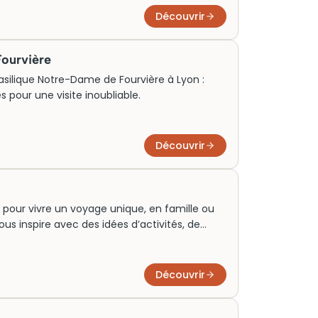
Découvrir
ourvière
silique Notre-Dame de Fourvière à Lyon :
res pour une visite inoubliable.
Découvrir
 pour vivre un voyage unique, en famille ou
s inspire avec des idées d’activités, de
ek-end ou un séjour autour de ce joyau
ces incontournables pour explorer ce décor
Découvrir