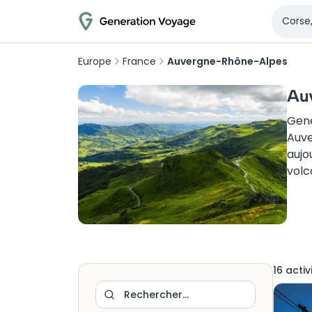
Europe
France
Auvergne-Rhône-Alpes
Auv
Gene
Auve
aujo
volc
16
activ