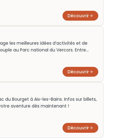
Découvrir
e les meilleures idées d’activités et de
couple au Parc national du Vercors. Entre
ériences uniques autour de ce massif
 pour un voyage riche en découvertes au cœur
ntique.
Découvrir
du Bourget à Aix-les-Bains. Infos sur billets,
ez votre aventure dès maintenant !
Découvrir