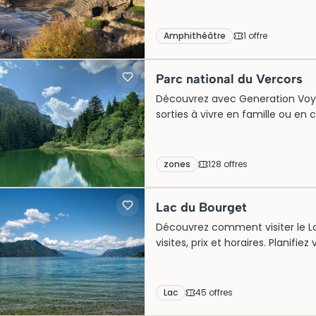
Amphithéâtre
1
offre
Parc national du Vercors
Découvrez avec Generation Voyag
sorties à vivre en famille ou en 
visites, week-end nature et exp
préservé, trouvez l’inspiration
d’un territoire sauvage et authe
zones
128
offre
s
Lac du Bourget
Découvrez comment visiter le Lac 
visites, prix et horaires. Planifi
Lac
45
offre
s