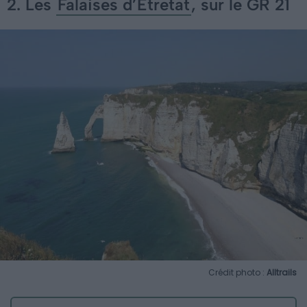
2. Les
Falaises d’Étretat
, sur le GR 21
Crédit photo :
Alltrails