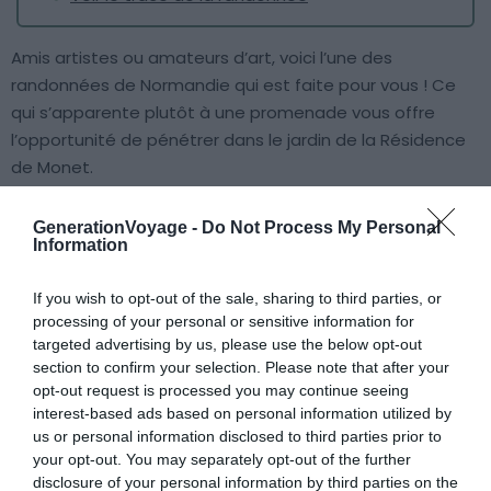
Amis artistes ou amateurs d’art, voici l’une des
randonnées de Normandie qui est faite pour vous ! Ce
qui s’apparente plutôt à une promenade vous offre
l’opportunité de pénétrer dans le jardin de la Résidence
de Monet.
Quand le peintre, en 1883, s’installe à Giverny, il fera de
GenerationVoyage -
Do Not Process My Personal
Information
son jardin une véritable œuvre naturelle. Ce tableau, il le
compose avec des massifs de fleurs, des arbres, des
If you wish to opt-out of the sale, sharing to third parties, or
points d’eau, mais aussi et surtout, des couleurs !
processing of your personal or sensitive information for
targeted advertising by us, please use the below opt-out
Prenez-en plein les yeux et laissez-vous gagner par la
section to confirm your selection. Please note that after your
opt-out request is processed you may continue seeing
poésie florale délicieusement débridée, héritée de
interest-based ads based on personal information utilized by
Claude Monet.
us or personal information disclosed to third parties prior to
your opt-out. You may separately opt-out of the further
6. Le Nez de Jobourg, un beau chemin
disclosure of your personal information by third parties on the