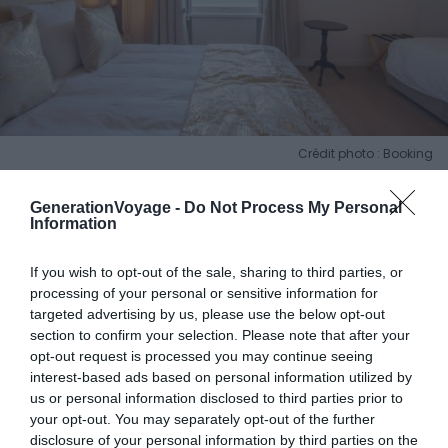
Crédit photo : Booking
GenerationVoyage -
Do Not Process My Personal
📍
Lieu :
Voir sur la carte
Information
💶
Gamme :
confort
If you wish to opt-out of the sale, sharing to third parties, or
💙
On aime :
la décoration dépaysante et les
processing of your personal or sensitive information for
parfums d’ailleurs
targeted advertising by us, please use the below opt-out
section to confirm your selection. Please note that after your
opt-out request is processed you may continue seeing
Organisez des vacances d’été inoubliables en poussant
interest-based ads based on personal information utilized by
les portes de l’hôtel des Isles. À quelques mètres
us or personal information disclosed to third parties prior to
your opt-out. You may separately opt-out of the further
seulement de plage de Barneville, cet hôtel avec vue sur
disclosure of your personal information by third parties on the