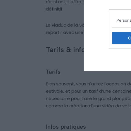
résistant, il offre toutes les garantie
définitif.
Persona
Le viaduc de la Souleuvre, c’est une équi
repartir avec une vidéo de son exploit 
Tarifs & informations prat
Tarifs
Bien souvent, vous n’aurez l’occasion de
estivale, et pour un tarif d’une centain
nécessaire pour faire le grand plongeo
comme la création d’une vidéo de votre
Infos pratiques