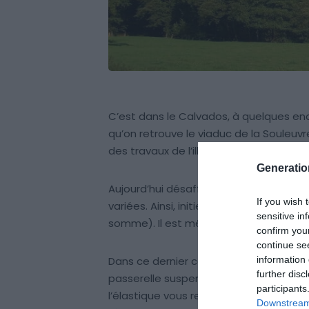
C’est dans le Calvados, à quelques e
qu’on retrouve le viaduc de la Souleuvre
des travaux de l’illustre
Gustave Eiffel
.
Generati
Aujourd’hui désaffecté, ses
61 mètres 
If you wish 
variées. Ainsi, initiez-vous au base-ju
sensitive in
somme). Il est même possible faire du 
confirm you
continue se
information 
Dans ce dernier cas, vous aurez le choix
further disc
passerelle suspendue, vous n’aurez plus
participants
l’élastique vous retiendra avant que vou
Downstream 