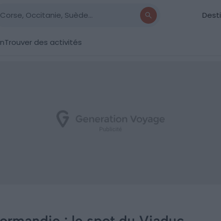
Dest
on
Trouver des activités
Normandie : le spot du Viaduc