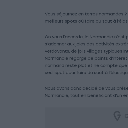
Vous séjournez en terres normandes ? S
meilleurs spots où faire du saut à l’él
On vous l’accorde, la Normandie n’est 
s’adonner aux joies des activités extrê
verdoyants, de jolis villages typiques in
Normandie regorge de points d’intérêt t
normand reste plat et ne compte que peu
seul spot pour faire du saut à l’élastiq
Nous avons donc décidé de vous présent
Normandie, tout en bénéficiant d’un e