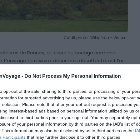
Crédit photo : Wikipédia – Vincent
ncablures de Rennes, au cœur du bocage normand
. L’ouvrage ferroviaire, désormais désaffecté, est l’un
onVoyage -
Do Not Process My Personal Information
de hauteur
lui permettent de proposer des activités
to opt-out of the sale, sharing to third parties, or processing of your per
mp ou bien saut pendulaire (une balançoire géante, en
formation for targeted advertising by us, please use the below opt-out s
saut à l’élastique en Normandie.
r selection. Please note that after your opt-out request is processed y
eing interest-based ads based on personal information utilized by us or
disclosed to third parties prior to your opt-out. You may separately opt-
 : seul ou en tandem ! Grâce à l’installation d’une
losure of your personal information by third parties on the IAB’s list of
 qu’à vous jeter dans le vide ! Mais soyez rassurés,
. This information may also be disclosed by us to third parties on the
IA
s ne heurtiez la surface terrestre. Fait de latex ultra-
Participants
that may further disclose it to other third parties.