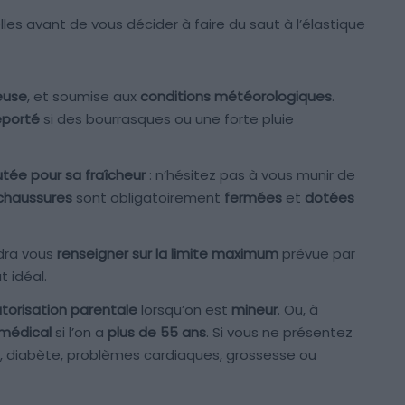
les avant de vous décider à faire du saut à l’élastique
euse
, et soumise aux
conditions météorologiques
.
eporté
si des bourrasques ou une forte pluie
tée pour sa fraîcheur
: n’hésitez pas à vous munir de
chaussures
sont obligatoirement
fermées
et
dotées
udra vous
renseigner sur la limite maximum
prévue par
t idéal.
torisation parentale
lorsqu’on est
mineur
. Ou, à
 médical
si l’on a
plus de 55 ans
. Si vous ne présentez
, diabète, problèmes cardiaques, grossesse ou