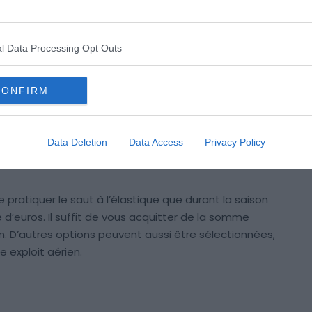
s de sécurité nécessaires pour s’éviter un aplatissement
l Data Processing Opt Outs
pe est aux petits soins. Par ailleurs, il est possible de
physique et mental !
CONFIRM
iques
Data Deletion
Data Access
Privacy Policy
 pratiquer le saut à l’élastique que durant la saison
e d’euros. Il suffit de vous acquitter de la somme
n. D’autres options peuvent aussi être sélectionnées,
 exploit aérien.