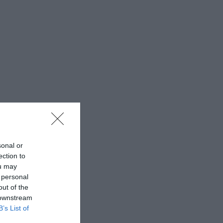
sonal or
ection to
ou may
 personal
out of the
 downstream
B’s List of