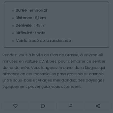
Durée
: environ 2h
Distance
: 6,1 km
Dénivelé
: 145 m
Difficulté
: facile
Voir le tracé de la randonnée
Rendez-vous à la ville de Plan de Grasse, à environ 40
minutes en voiture d’Antibes, pour démarrer ce sentier
de randonnée. Vous longerez le canal de la Siagne, qui
alimente en eau potable les pays grassois et cannois.
Entre sous-bois et villages méridionaux, des paysages
typiquement provençaux vous attendent.
Très bien aménagé, le sentier peut se parcourir à pied ou
à vélo. Il s’agit également d’un spot idéal pour la course
à pied.