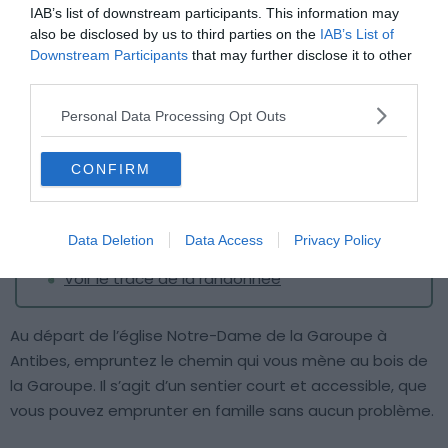
IAB’s list of downstream participants. This information may
also be disclosed by us to third parties on the
IAB’s List of
Downstream Participants
that may further disclose it to other
third parties.
Crédit photo :
Alltrails
Personal Data Processing Opt Outs
Durée
: environ 30 min
CONFIRM
Distance
: 2,1 km
Dénivelé
: 49 m
Data Deletion
Data Access
Privacy Policy
Difficulté
: facile
Voir le tracé de la randonnée
Au départ de l’église Notre-Dame de la Garoupe à
Antibes, empruntez le chemin qui vous mène au bois de
la Garoupe. Il s’agit d’un sentier court et accessible, que
vous pouvez emprunter en famille sans aucun problème.